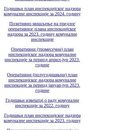
Годишњи план инспекцијског надзора
комуналне инспекције за 2024. годину
Позитивно мишљење на предлог
оперативног плана инспекцијског
надзора за 2023. годину комуналне
инспекције
Оперативни (тромесечни) план
инспекцијског надзора комуналне
инспекције за период април-јун 2023.
године
Оперативни (полугодишњни) план
инспекцијског надзора комуналне
инспекције за период јануар-јун 2023.
године
Годишњи извештај о раду комуналне
инспекције за 2022. годину
Годишњи план инспекцијског надзора
комуналне инспекције за 2023. годину