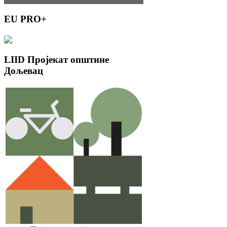
EU
PRO+
LIID
Пројекат општине
Дољевац