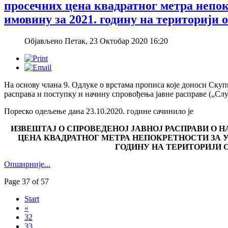
просечних цена квадратног метра непок
имовину за 2021. годину на територији
Објављено Петак, 23 Октобар 2020 16:20
На основу члана 9. Одлуке о врстама прописа које доноси Скуп
расправа и поступку и начину спровођења јавне расправе („Слу
Пореско одељење дана 23.10.2020. године сачинилo је
ИЗВЕШТАЈ О СПРОВЕДЕНОЈ ЈАВНОЈ РАСПРАВИ О 
ЦЕНА КВАДРАТНОГ МЕТРА НЕПОКРЕТНОСТИ ЗА У
ГОДИНУ НА ТЕРИТОРИЈИ
Опширније...
Page 37 of 57
Start
«
32
33