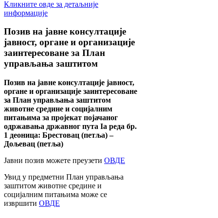
Кликните овде за детаљније
информације
Позив
на јавне консултације
јавност, органе и организације
заинтересоване за План
управљања заштитом
Позив на јавне консултације јавност,
органе и организације заинтересоване
за План управљања заштитом
животне средине и социјалним
питањима за пројекат појачаног
одржавања државног пута Ia реда бр.
1 деоница: Брестовац (петља) –
Дољевац (петља)
Јавни позив можете преузети
ОВДЕ
Увид у предметни План управљања
заштитом животне средине и
социјалним питањима може се
извршити
ОВДЕ