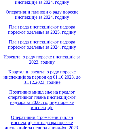
инспекције за 2024. годину
Оперативни планови о раду пореске
инспекције за 2024. годину
План рада инспекцијског надзора
пореског одељења за 2025. годину
План рада инспекцијског надзора
пореског одељења за 2024. годину
Извештај о раду пореске инспекције за
2023. годину
Квартални звештај о раду пореске
инспекције за период од 01.10.2023. до
31.12.2023. године
Позитивно мишљење на предлог
оперативног плана инспекцијског
надзора за 2023. годину пореске
инспекције
Оперативни (тромесечни) план
инспекцијског надзора пореске
инспекције за период април-јун 2023.