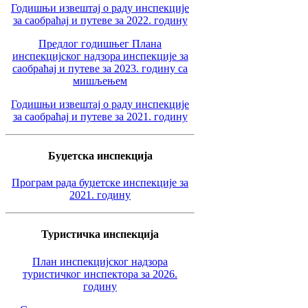
Годишњи извештај о раду инспекције
за саобраћај и путеве за 2022. годину
Предлог годишњег Плана
инспекцијског надзора инспекције за
саобраћај и путеве за 2023. годину са
мишљењем
Годишњи извештај о раду инспекције
за саобраћај и путеве за 2021. годину
Буџетска инспекција
Програм рада буџетске инспекције за
2021. годину
Туристичка инспекција
План инспекцијског надзора
туристичког инспектора за 2026.
годину