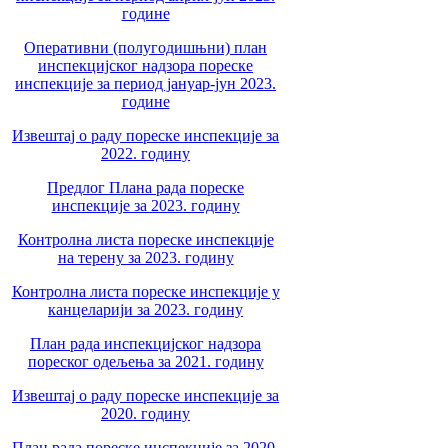
године
Оперативни (полугодишњни) план
инспекцијског надзора пореске
инспекције за период јануар-јун 2023.
године
Извештај о раду пореске инспекције за
2022. годину
Предлог Плана рада пореске
инспекције за 2023. годину
Контролна листа пореске инспекције
на терену за 2023. годину
Контролна листа пореске инспекције у
канцеларији за 2023. годину
План рада инспекцијског надзора
пореског одељења за 2021. годину
Извештај о раду пореске инспекције за
2020. годину
План рада пореске инспекције за 2020.