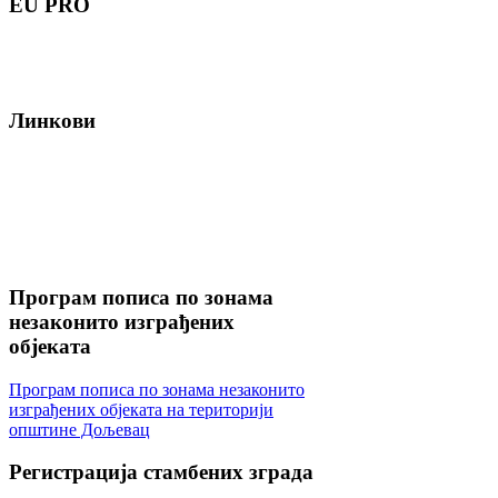
EU
PRO
Линкови
Програм
пописа по зонама
незаконито изграђених
објеката
Програм пописа по зонама незаконито
изграђених објеката на територији
општине Дољевац
Регистрација
стамбених зграда