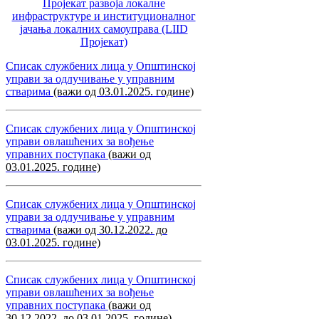
Пројекат развоја локалне
инфраструктуре и институционалног
јачања локалних самоуправa (LIID
Пројекат)
Списак службених лица у Општинској
управи за одлучивање у управним
стварима
(важи од 03.01.2025. године)
Списак службених лица у Општинској
управи овлашћених за вођење
управних поступака
(важи од
03.01.2025. године)
Списак службених лица у Општинској
управи за одлучивање у управним
стварима
(важи од 30.12.2022. до
03.01.2025. године)
Списак службених лица у Општинској
управи овлашћених за вођење
управних поступака
(важи од
30.12.2022. до 03.01.2025. године)