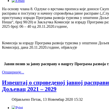
На основу члана 8. Одлуке о врстама прописа које доноси Скуп
расправа и поступку и начину спровођења јавне расправе („Слу
приступању изради Програма развоја туризма у општини Дољев
Ниша“, број 90/20) и Закључка Комисије за израду Програма ра
2025 број: 06 – 40 од 20.11.2020.године,
Комисија за израду Програма развоја туризма у општини Дољева
Комисија), дана 20.11.2020.године, објављује
Јавни позив за јавну расправу о нацрту Програма развоја 
Опширније...
Извештај о спроведеној јавној расправ
Дoљевац 2021 – 2029
Објављено Петак, 13 Новембар 2020 15:32