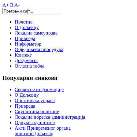
A+
R
A-
Почетна
О Дољевцу
Локална самоуправа
Привреда
Информатор
Обједињена процедура
Контакт
Документа
Огласна табла
Популарни
линкови
Сервисне информације
О Дољевцу
Општинска управа
Привреда
Скупштина општине
Локална пореска администрација
Одлуке скупштине
Акти Привременог органа
општине Дољевац