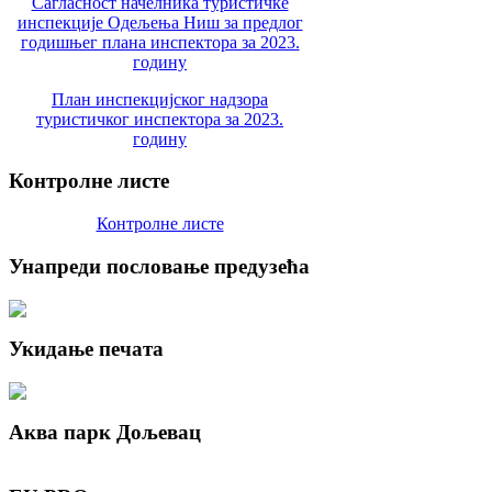
Сагласност начелника туристичке
инспекције Одељења Ниш за предлог
годишњег плана инспектора за 2023.
годину
План инспекцијског надзора
туристичког инспектора за 2023.
годину
Контролне
листе
Контролне листе
Унапреди
пословање предузећа
Укидање
печата
Аква
парк Дољевац