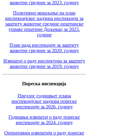
животне средине за 2023. годину
Позитивно мишљење на план
инспекцијског надзора инспекцији за
заштиту животне средине општинске
управе општине Дољевац за 2023.
године
План рада инспекције за заштиту
животне средине за 2020. годину
Извештај о раду инспектора за заштиту
животне средине за 2019. годину
Пореска инспекција
Предлог годишњег плана
инспекцијског надзора пореске
инспекције за 2026. годину
Годишњи извештај о раду пореске
инспекције за 2024. годину
Оперативни извештаји о раду пореске