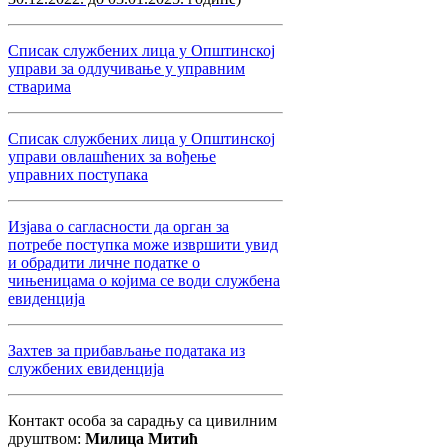
Списак службених лица у Општинској
управи за одлучивање у управним
стварима
Списак службених лица у Општинској
управи овлашћених за вођење
управних поступака
Изјава о сагласности да орган за
потребе поступка може извршити увид
и обрадити личне податке о
чињеницама о којима се води службена
евиденција
Захтев за прибављање података из
службених евиденција
Контакт особа за сарадњу са цивилним
друштвом:
Милица Митић