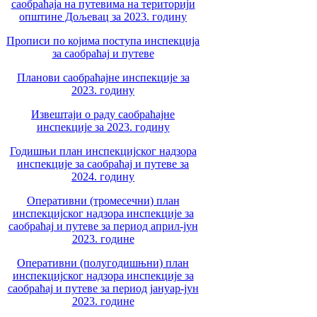
саобраћаја на путевима на територији
општине Дољевац за 2023. годину
Прописи по којима поступа инспекција
за саобраћај и путеве
Планови саобраћајне инспекције за
2023. годину
Извештаји о раду саобраћајне
инспекције за 2023. годину
Годишњи план инспекцијског надзора
инспекције за саобраћај и путеве за
2024. годину
Оперативни (тромесечни) план
инспекцијског надзора инспекције за
саобраћај и путеве за период април-јун
2023. године
Оперативни (полугодишњни) план
инспекцијског надзора инспекције за
саобраћај и путеве за период јануар-јун
2023. године