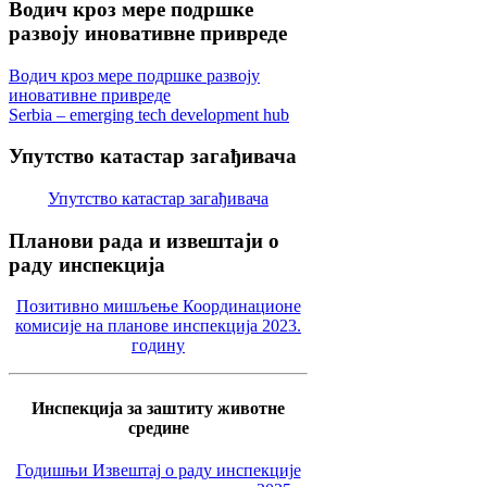
Водич
кроз мере подршке
развоју иновативне привреде
Водич кроз мере подршке развоју
иновативне привреде
Serbia – emerging tech development hub
Упутство
катастар загађивача
Упутство катастар загађивача
Планови
рада и извештаји о
раду инспекција
Позитивно мишљење Координационе
комисије на планове инспекција 2023.
годину
Инспекција за заштиту животне
средине
Годишњи Извештај о раду инспекције