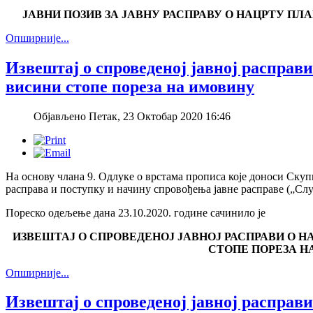
ЈАВНИ ПОЗИВ ЗА ЈАВНУ РАСПРАВУ О НАЦРТУ ПЛА
Опширније...
Извештај о спроведеној јавној расправи
висини стопе пореза на имовину
Објављено Петак, 23 Октобар 2020 16:46
На основу члана 9. Одлуке о врстама прописа које доноси Скуп
расправа и поступку и начину спровођења јавне расправе („Слу
Пореско одељење дана 23.10.2020. године сачинилo је
ИЗВЕШТАЈ О СПРОВЕДЕНОЈ ЈАВНОЈ РАСПРАВИ О Н
СТОПЕ ПОРЕЗА Н
Опширније...
Извештај о спроведеној јавној расправ