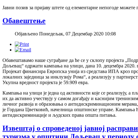
Јавни позив за пријаву штете од елементарне непогоде можете
Обавештење
Објављено Понедељак, 07 Децембар 2020 10:08
Обавештавамо наше суграђане да ће се у склопу пројекта „Под
Дољевац“ одржати кампања на улици, дана 10. децембра 2020. г
Пројекат финансира Европска унија из средстава ИПА кроз п
локалних заједница за инклузију Рома“, а реализују у партне
Укупна вредност пројекта је 59.909 евра.
Кампања на улици је једна од активности које се реализују, а 
их да активно учествују у самом догађају и каснијим тренинзима
личног развоја и образовања о антидискриминационим мерама, 
је Гордана Цветковић, начелница општинске управе. Кампања ћ
антидискриминације и људских права општа питања.
Извештај о спроведеној јавној расправи
туризма у општини Дољевац у периоду о