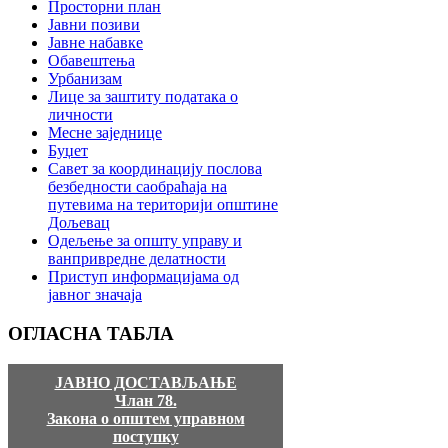
Просторни план
Јавни позиви
Јавне набавке
Обавештења
Урбанизам
Лице за заштиту података о
личности
Месне заједнице
Буџет
Савет за координацију послова
безбедности саобраћаја на
путевима на територији општине
Дољевац
Одељење за општу управу и
ванпривредне делатности
Приступ информацијама од
јавног значаја
ОГЛАСНА
ТАБЛА
ЈАВНО ДОСТАВЉАЊЕ
Члан 78.
Закона о општем управном
поступку