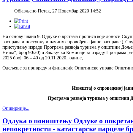
Објављено Петак, 27 Новембар 2020 14:52
На основу члана 9. Одлуке о врстама прописа које доноси Скуп
расправа и поступку и начину спровођења јавне расправе („Слу
приступању изради Програма развоја туризма у општини Дољев
Ниша“, број 90/20) и Закључка Комисије за израду Програма ра
2025 број: 06 – 40 од 20.11.2020.године,
Одељење за привреду и финансије Општинске управе Општине Д
Извештај о спроведеној јавн
Програма развоја туризма у општини До
Опширније...
Одлука о поништењу Одлуке о покрета
непокретности - катастарске парцеле бр