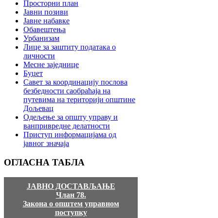
Просторни план
Јавни позиви
Јавне набавке
Обавештења
Урбанизам
Лице за заштиту података о
личности
Месне заједнице
Буџет
Савет за координацију послова
безбедности саобраћаја на
путевима на територији општине
Дољевац
Одељење за општу управу и
ванпривредне делатности
Приступ информацијама од
јавног значаја
ОГЛАСНА
ТАБЛА
ЈАВНО ДОСТАВЉАЊЕ
Члан 78.
Закона о општем управном
поступку