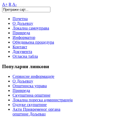
A+
R
A-
Почетна
О Дољевцу
Локална самоуправа
Привреда
Информатор
Обједињена процедура
Контакт
Документа
Огласна табла
Популарни
линкови
Сервисне информације
О Дољевцу
Општинска управа
Привреда
Скупштина општине
Локална пореска администрација
Одлуке скупштине
Акти Привременог органа
општине Дољевац