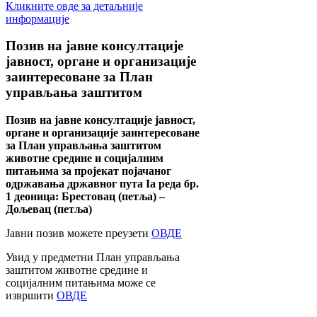
Кликните овде за детаљније
информације
Позив
на јавне консултације
јавност, органе и организације
заинтересоване за План
управљања заштитом
Позив на јавне консултације јавност,
органе и организације заинтересоване
за План управљања заштитом
животне средине и социјалним
питањима за пројекат појачаног
одржавања државног пута Ia реда бр.
1 деоница: Брестовац (петља) –
Дољевац (петља)
Јавни позив можете преузети
ОВДЕ
Увид у предметни План управљања
заштитом животне средине и
социјалним питањима може се
извршити
ОВДЕ