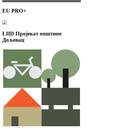
EU
PRO+
LIID
Пројекат општине
Дољевац