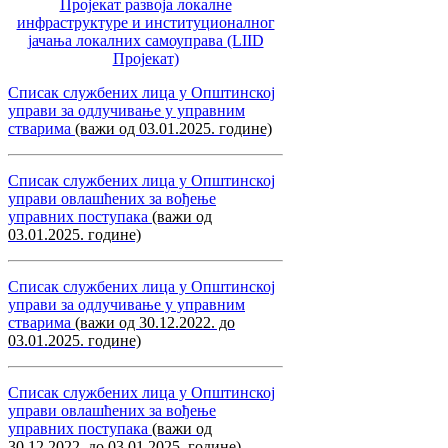
Пројекат развоја локалне
инфраструктуре и институционалног
јачања локалних самоуправa (LIID
Пројекат)
Списак службених лица у Општинској
управи за одлучивање у управним
стварима
(важи од 03.01.2025. године)
Списак службених лица у Општинској
управи овлашћених за вођење
управних поступака
(важи од
03.01.2025. године)
Списак службених лица у Општинској
управи за одлучивање у управним
стварима
(важи од 30.12.2022. до
03.01.2025. године)
Списак службених лица у Општинској
управи овлашћених за вођење
управних поступака
(важи од
30.12.2022. до 03.01.2025. године)