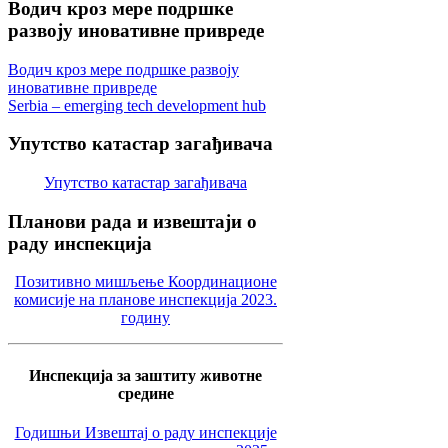
Водич
кроз мере подршке
развоју иновативне привреде
Водич кроз мере подршке развоју
иновативне привреде
Serbia – emerging tech development hub
Упутство
катастар загађивача
Упутство катастар загађивача
Планови
рада и извештаји о
раду инспекција
Позитивно мишљење Координационе
комисије на планове инспекција 2023.
годину
Инспекција за заштиту животне
средине
Годишњи Извештај о раду инспекције