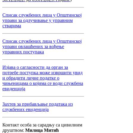
Списак службених лица у Општинској
управи за одлучивање у управним
стварима
Списак службених лица у Општинској
управи овлашћених за вођење
управних поступака
Изјава о сагласности да орган за
потребе поступка може извршити увид
и обрадити личне податке о
чињеницама о којима се води службена
евиденција
Захтев за прибављање података из
службених евиденција
Контакт особа за сарадњу са цивилним
друштвом:
Милица Митић