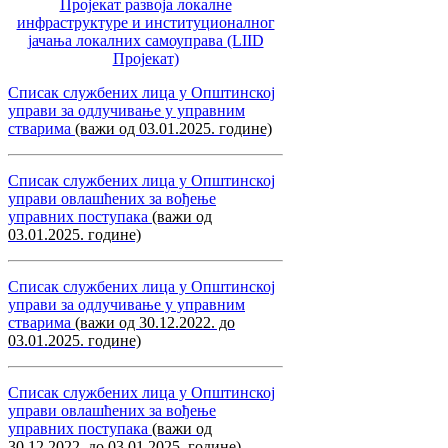
Пројекат развоја локалне
инфраструктуре и институционалног
јачања локалних самоуправa (LIID
Пројекат)
Списак службених лица у Општинској
управи за одлучивање у управним
стварима
(важи од 03.01.2025. године)
Списак службених лица у Општинској
управи овлашћених за вођење
управних поступака
(важи од
03.01.2025. године)
Списак службених лица у Општинској
управи за одлучивање у управним
стварима
(важи од 30.12.2022. до
03.01.2025. године)
Списак службених лица у Општинској
управи овлашћених за вођење
управних поступака
(важи од
30.12.2022. до 03.01.2025. године)