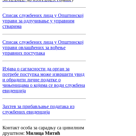
Списак службених лица у Општинској
управи за одлучивање у управним
стварима
Списак службених лица у Општинској
управи овлашћених за вођење
управних поступака
Изјава о сагласности да орган за
потребе поступка може извршити увид
и обрадити личне податке о
чињеницама о којима се води службена
евиденција
Захтев за прибављање података из
службених евиденција
Контакт особа за сарадњу са цивилним
друштвом:
Милица Митић