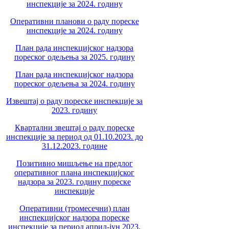
инспекције за 2024. годину
Оперативни планови о раду пореске
инспекције за 2024. годину
План рада инспекцијског надзора
пореског одељења за 2025. годину
План рада инспекцијског надзора
пореског одељења за 2024. годину
Извештај о раду пореске инспекције за
2023. годину
Квартални звештај о раду пореске
инспекције за период од 01.10.2023. до
31.12.2023. године
Позитивно мишљење на предлог
оперативног плана инспекцијског
надзора за 2023. годину пореске
инспекције
Оперативни (тромесечни) план
инспекцијског надзора пореске
инспекције за период април-јун 2023.