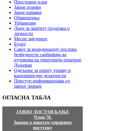
Просторни план
Јавни позиви
Јавне набавке
Обавештења
Урбанизам
Лице за заштиту података о
личности
Месне заједнице
Буџет
Савет за координацију послова
безбедности саобраћаја на
путевима на територији општине
Дољевац
Одељење за општу управу и
ванпривредне делатности
Приступ информацијама од
јавног значаја
ОГЛАСНА
ТАБЛА
ЈАВНО ДОСТАВЉАЊЕ
Члан 78.
Закона о општем управном
поступку