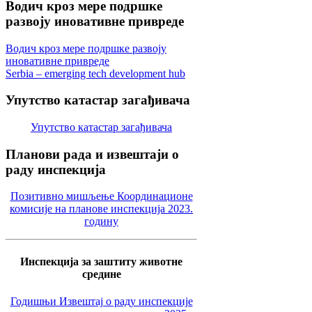
Водич
кроз мере подршке
развоју иновативне привреде
Водич кроз мере подршке развоју
иновативне привреде
Serbia – emerging tech development hub
Упутство
катастар загађивача
Упутство катастар загађивача
Планови
рада и извештаји о
раду инспекција
Позитивно мишљење Координационе
комисије на планове инспекција 2023.
годину
Инспекција за заштиту животне
средине
Годишњи Извештај о раду инспекције