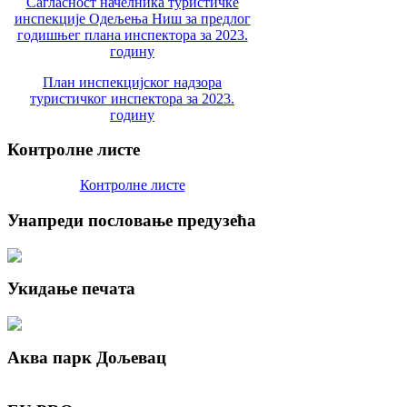
Сагласност начелника туристичке
инспекције Одељења Ниш за предлог
годишњег плана инспектора за 2023.
годину
План инспекцијског надзора
туристичког инспектора за 2023.
годину
Контролне
листе
Контролне листе
Унапреди
пословање предузећа
Укидање
печата
Аква
парк Дољевац