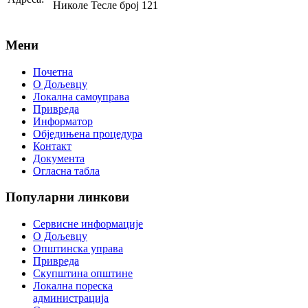
Николе Тесле број 121
Мени
Почетна
О Дољевцу
Локална самоуправа
Привреда
Информатор
Обједињена процедура
Контакт
Документа
Огласна табла
Популарни
линкови
Сервисне информације
О Дољевцу
Општинска управа
Привреда
Скупштина општине
Локална пореска
администрација