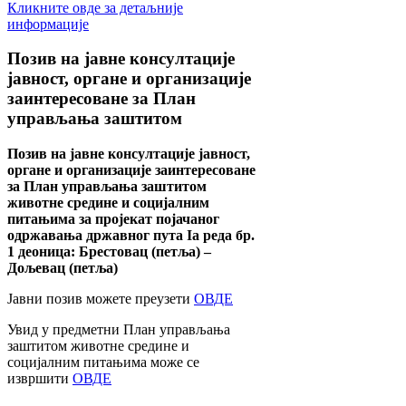
Кликните овде за детаљније
информације
Позив
на јавне консултације
јавност, органе и организације
заинтересоване за План
управљања заштитом
Позив на јавне консултације јавност,
органе и организације заинтересоване
за План управљања заштитом
животне средине и социјалним
питањима за пројекат појачаног
одржавања државног пута Ia реда бр.
1 деоница: Брестовац (петља) –
Дољевац (петља)
Јавни позив можете преузети
ОВДЕ
Увид у предметни План управљања
заштитом животне средине и
социјалним питањима може се
извршити
ОВДЕ