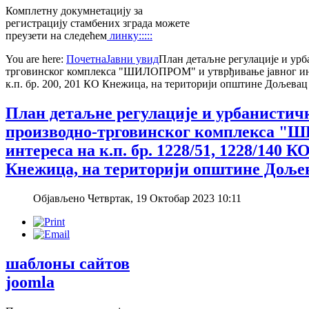
Комплетну докумнетацију за
регистрацију стамбених зграда можете
преузети на следећем
линку:::::
You are here:
Почетна
Јавни увид
План детаљне регулације и урб
трговинског комплекса "ШИЛОПРОМ" и утврђивање јавног интер
к.п. бр. 200, 201 КО Кнежица, на територији општине Дољевац
План детаљне регулације и урбанистичк
производно-трговинског комплекса "
интереса на к.п. бр. 1228/51, 1228/140 К
Кнежица, на територији општине Доље
Објављено Четвртак, 19 Октобар 2023 10:11
шаблоны сайтов
joomla