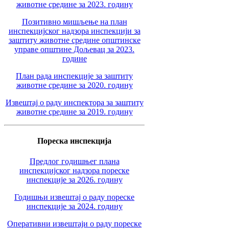
животне средине за 2023. годину
Позитивно мишљење на план
инспекцијског надзора инспекцији за
заштиту животне средине општинске
управе општине Дољевац за 2023.
године
План рада инспекције за заштиту
животне средине за 2020. годину
Извештај о раду инспектора за заштиту
животне средине за 2019. годину
Пореска инспекција
Предлог годишњег плана
инспекцијског надзора пореске
инспекције за 2026. годину
Годишњи извештај о раду пореске
инспекције за 2024. годину
Оперативни извештаји о раду пореске