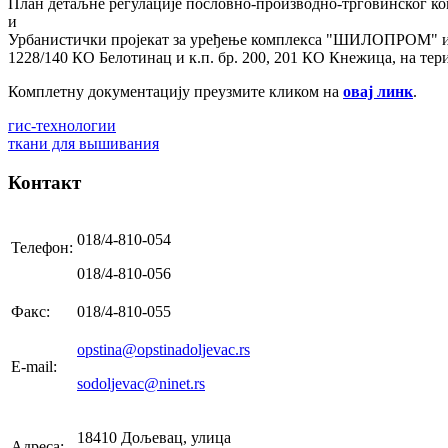
План детаљне регулације пословно-производно-трговинског ко
и
Урбанистички пројекат за уређење комплекса "ШИЛОПРОМ" и ут
1228/140 КО Белотинац и к.п. бр. 200, 201 КО Кнежица, на т
Комплетну документацију преузмите кликом на
овај линк
.
гис-технологии
ткани для вышивания
Контакт
018/4-810-054
Телефон:
018/4-810-056
Факс:
018/4-810-055
opstina@opstinadoljevac.rs
E-mail:
sodoljevac@ninet.rs
18410 Дољевац, улица
Адреса: