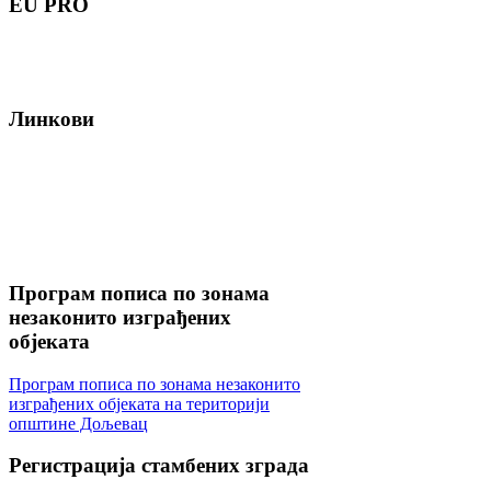
EU
PRO
Линкови
Програм
пописа по зонама
незаконито изграђених
објеката
Програм пописа по зонама незаконито
изграђених објеката на територији
општине Дољевац
Регистрација
стамбених зграда