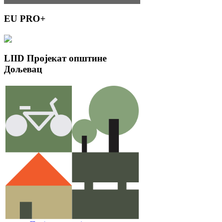
EU
PRO+
LIID
Пројекат општине
Дољевац