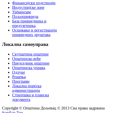
Финансијски подстицаји
Индустријске зоне
Урбанизам
Пољопривреда
База привредника и
предузетника
Оснивање и регистрација
привредних друштава
Локална
самоуправа
Скупштина општине
Општинско веће
Председник општине
Општинска управа
Одлуке
Решења
Програми
Локална пореска
администрација
Стратешка и планска
документа
Copyright © Oпштина Дољевац © 2013 Сва права задржана
Scroll to Top