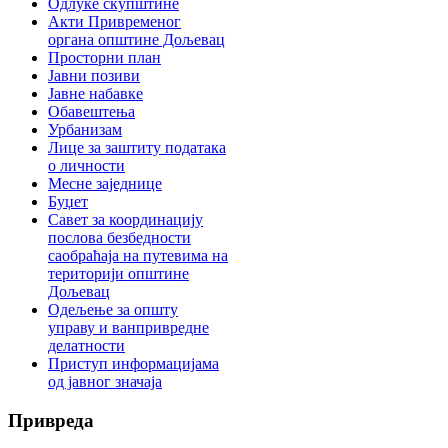
Одлуке скупштине
Акти Привременог
органа општине Дољевац
Просторни план
Јавни позиви
Јавне набавке
Обавештења
Урбанизам
Лице за заштиту података
о личности
Месне заједнице
Буџет
Савет за координацију
послова безбедности
саобраћаја на путевима на
територији општине
Дољевац
Одељење за општу
управу и ванпривредне
делатности
Приступ информацијама
од јавног значаја
Привреда