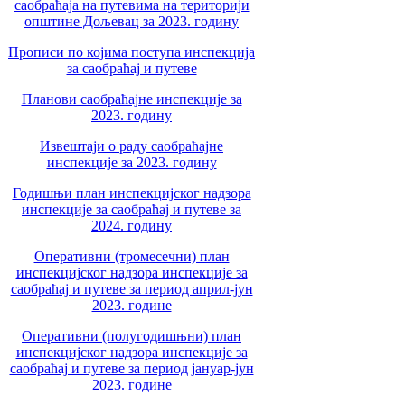
саобраћаја на путевима на територији
општине Дољевац за 2023. годину
Прописи по којима поступа инспекција
за саобраћај и путеве
Планови саобраћајне инспекције за
2023. годину
Извештаји о раду саобраћајне
инспекције за 2023. годину
Годишњи план инспекцијског надзора
инспекције за саобраћај и путеве за
2024. годину
Оперативни (тромесечни) план
инспекцијског надзора инспекције за
саобраћај и путеве за период април-јун
2023. године
Оперативни (полугодишњни) план
инспекцијског надзора инспекције за
саобраћај и путеве за период јануар-јун
2023. године