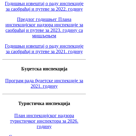
Годишњи извештај о раду инспекције
за саобраћај и путеве за 2022. годину
Предлог годишњег Плана
инспекцијског надзора инспекције за
саобраћај и путеве за 2023. годину са
мишљењем
Годишњи извештај о раду инспекције
за саобраћај и путеве за 2021. годину
Буџетска инспекција
Програм рада буџетске инспекције за
2021. годину
Туристичка инспекција
План инспекцијског надзора
туристичког инспектора за 2026.
годину