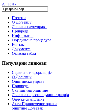
A+
R
A-
Почетна
О Дољевцу
Локална самоуправа
Привреда
Информатор
Обједињена процедура
Контакт
Документа
Огласна табла
Популарни
линкови
Сервисне информације
О Дољевцу
Општинска управа
Привреда
Скупштина општине
Локална пореска администрација
Одлуке скупштине
Акти Привременог органа
општине Дољевац