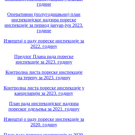
године
Оперативни (полугодишњни) план
инспекцијског надзора пореске
инспекције за период јануар-јун 2023.
године
Извештај о раду пореске инспекције за
2022. годину
Предлог Плана рада пореске
инспекције за 2023. годину
Контролна листа пореске инспекције
на терену за 2023. годину
Контролна листа пореске инспекције у
канцеларији за 2023. годину
План рада инспекцијског надзора
пореског одељења за 2021. годину
Извештај о раду пореске инспекције за
2020. годину
План рада пореске инспекције за 2020.