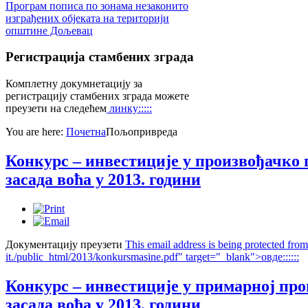
Програм пописа по зонама незаконито
изграђених објеката на територији
општине Дољевац
Регистрација
стамбених зграда
Комплетну докумнетацију за
регистрацију стамбених зграда можете
преузети на следећем
линку:::::
You are here:
Почетна
Пољопривреда
Конкурс – инвестиције у произвођачко 
засада воћа у 2013. години
Документацију преузети
This email address is being protected fro
it.
/public_html/2013/konkursmasine.pdf" target="_blank">овде::::::
Конкурс – инвестиције у примарној пр
засада воћа у 2013. години