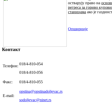
остварују право на
основ
регреса за гориво купови
станицама
ако је газдинс
Опширније
Контакт
018/4-810-054
Телефон:
018/4-810-056
Факс:
018/4-810-055
opstina@opstinadoljevac.rs
E-mail:
sodoljevac@ninet.rs