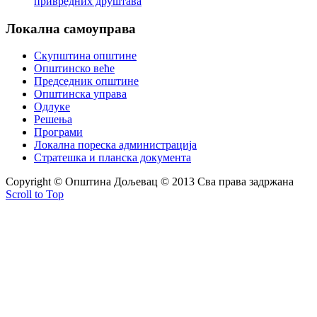
привредних друштава
Локална
самоуправа
Скупштина општине
Општинско веће
Председник општине
Општинска управа
Одлуке
Решења
Програми
Локална пореска администрација
Стратешка и планска документа
Copyright © Oпштина Дољевац © 2013 Сва права задржана
Scroll to Top