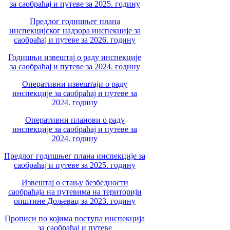
за саобраћај и путеве за 2025. годину
Предлог годишњег плана
инспекцијског надзора инспекције за
саобраћај и путеве за 2026. годину
Годишњи извештај о раду инспекције
за саобраћај и путеве за 2024. годину
Оперативни извештаји о раду
инспекције за саобраћај и путеве за
2024. годину
Оперативни планови о раду
инспекције за саобраћај и путеве за
2024. годину
Предлог годишњег плана инспекције за
саобраћај и путеве за 2025. годину
Извештај о стању безбедности
саобраћаја на путевима на територији
општине Дољевац за 2023. годину
Прописи по којима поступа инспекција
за саобраћај и путеве