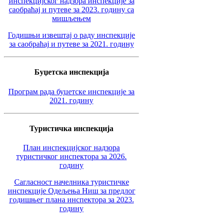
инспекцијског надзора инспекције за
саобраћај и путеве за 2023. годину са
мишљењем
Годишњи извештај о раду инспекције
за саобраћај и путеве за 2021. годину
Буџетска инспекција
Програм рада буџетске инспекције за
2021. годину
Туристичка инспекција
План инспекцијског надзора
туристичког инспектора за 2026.
годину
Сагласност начелника туристичке
инспекције Одељења Ниш за предлог
годишњег плана инспектора за 2023.
годину