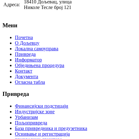
18410 Дољевац, улица
Адреса:
Николе Тесле број 121
Мени
Почетна
О Дољевцу
Локална самоуправа
Привреда
Информатор
Обједињена процедура
Контакт
Документа
Огласна табла
Привреда
Финансијски подстицаји
Индустријске зоне
Урбанизам
Пољопривреда
База привредника и предузетника
Оснивање и регистрација