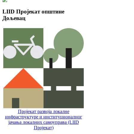
LIID
Пројекат општине
Дољевац
Пројекат развоја локалне
инфраструктуре и институционалног
јачања локалних самоуправa (LIID
Пројекат)