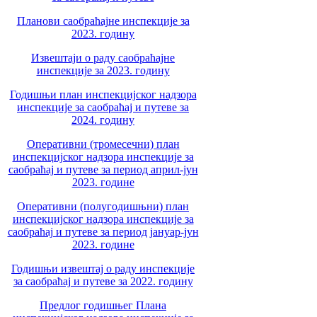
Планови саобраћајне инспекције за
2023. годину
Извештаји о раду саобраћајне
инспекције за 2023. годину
Годишњи план инспекцијског надзора
инспекције за саобраћај и путеве за
2024. годину
Оперативни (тромесечни) план
инспекцијског надзора инспекције за
саобраћај и путеве за период април-јун
2023. године
Оперативни (полугодишњни) план
инспекцијског надзора инспекције за
саобраћај и путеве за период јануар-јун
2023. године
Годишњи извештај о раду инспекције
за саобраћај и путеве за 2022. годину
Предлог годишњег Плана