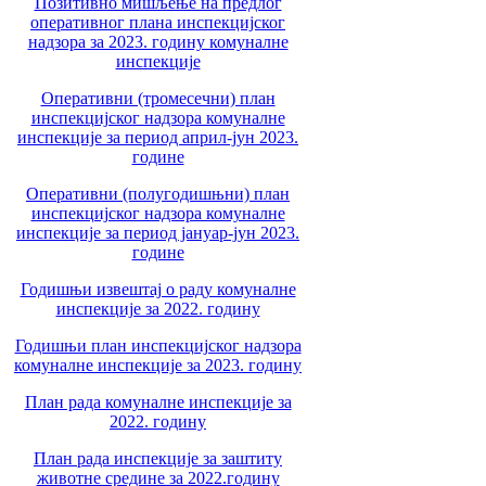
Позитивно мишљење на предлог
оперативног плана инспекцијског
надзора за 2023. годину комуналне
инспекције
Оперативни (тромесечни) план
инспекцијског надзора комуналне
инспекције за период април-јун 2023.
године
Оперативни (полугодишњни) план
инспекцијског надзора комуналне
инспекције за период јануар-јун 2023.
године
Годишњи извештај о раду комуналне
инспекције за 2022. годину
Годишњи план инспекцијског надзора
комуналне инспекције за 2023. годину
План рада комуналне инспекције за
2022. годину
План рада инспекције за заштиту
животне средине за 2022.годину