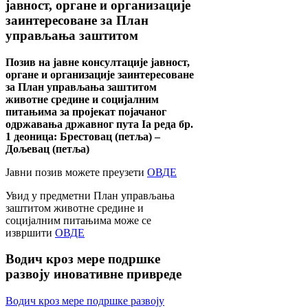
јавност, органе и организације
заинтересоване за План
управљања заштитом
Позив на јавне консултације јавност,
органе и организације заинтересоване
за План управљања заштитом
животне средине и социјалним
питањима за пројекат појачаног
одржавања државног пута Ia реда бр.
1 деоница: Брестовац (петља) –
Дољевац (петља)
Јавни позив можете преузети
ОВДЕ
Увид у предметни План управљања
заштитом животне средине и
социјалним питањима може се
извршити
ОВДЕ
Водич
кроз мере подршке
развоју иновативне привреде
Водич кроз мере подршке развоју