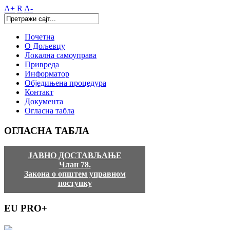
A+
R
A-
Почетна
О Дољевцу
Локална самоуправа
Привреда
Информатор
Обједињена процедура
Контакт
Документа
Огласна табла
ОГЛАСНА
ТАБЛА
ЈАВНО ДОСТАВЉАЊЕ
Члан 78.
Закона о општем управном
поступку
EU
PRO+