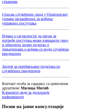
стварима
Списак службених лица у Општинској
управи овлашћених за вођење
управних поступака
Изјава о сагласности да орган за
потребе поступка може извршити увид
и обрадити личне податке о
чињеницама о којима се води службена
евиденција
Захтев за прибављање података из
службених евиденција
Контакт особа за сарадњу са цивилним
друштвом:
Милица Митић
Кликните овде за детаљније
информације
Позив
на јавне консултације