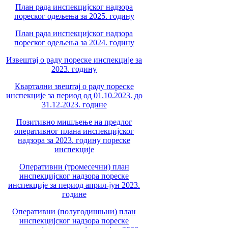
План рада инспекцијског надзора
пореског одељења за 2025. годину
План рада инспекцијског надзора
пореског одељења за 2024. годину
Извештај о раду пореске инспекције за
2023. годину
Квартални звештај о раду пореске
инспекције за период од 01.10.2023. до
31.12.2023. године
Позитивно мишљење на предлог
оперативног плана инспекцијског
надзора за 2023. годину пореске
инспекције
Оперативни (тромесечни) план
инспекцијског надзора пореске
инспекције за период април-јун 2023.
године
Оперативни (полугодишњни) план
инспекцијског надзора пореске