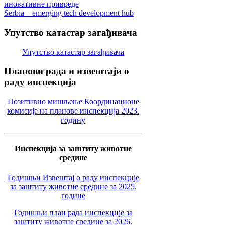
иновативне привреде
Serbia – emerging tech development hub
Упутство
катастар загађивача
Упутство катастар загађивача
Планови
рада и извештаји о
раду инспекција
Позитивно мишљење Координационе
комисије на планове инспекција 2023.
годину
Инспекција за заштиту животне
средине
Годишњи Извештај о раду инспекције
за заштиту животне средине за 2025.
године
Годишњи план рада инспекције за
заштиту животне средине за 2026.