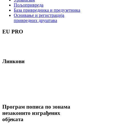
Пољопривреда
База привредника и предузетника
Оснивање и регистрација
привредних друштава
EU
PRO
Линкови
Програм
пописа по зонама
незаконито изграђених
објеката