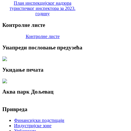
План инспекцијског надзора
туристичког инспектора за 2023.
годину
Контролне
листе
Контролне листе
Унапреди
пословање предузећа
Укидање
печата
Аква
парк Дољевац
Привреда
Финансијски подстицаји
Индустријске зоне
Урбанизам