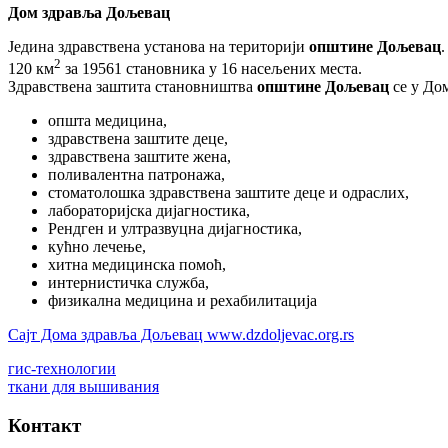
Дом здравља Дољевац
Једина здравствена установа на територији
општине Дољевац
2
120 км
за 19561 становника у 16 насељених места.
Здравствена заштита становништва
општине Дољевац
се у Дом
општа медицина,
здравствена заштите деце,
здравствена заштите жена,
поливалентна патронажа,
стоматолошка здравствена заштите деце и одраслих,
лабораторијска дијагностика,
Рендген и ултразвуцна дијагностика,
кућно лечење,
хитна медицинска помоћ,
интернистичка служба,
физикална медицина и рехабилитација
Сајт Дома здравља Дољевац www.dzdoljevac.org.rs
гис-технологии
ткани для вышивания
Контакт