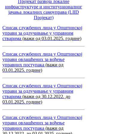
Пројекат развоја локалне
инфраструктуре и институционалног
јачања локалних самоуправa (LIID
Пројекат)
Списак службених лица у Општинској
управи за одлучивање у управним
стварима
(важи од 03.01.2025. године)
Списак службених лица у Општинској
управи овлашћених за вођење
управних поступака
(важи од
03.01.2025. године)
Списак службених лица у Општинској
управи за одлучивање у управним
стварима
(важи од 30.12.2022. до
03.01.2025. године)
Списак службених лица у Општинској
управи овлашћених за вођење
управних поступака
(важи од
30.12.2022. до 03.01.2025. године)