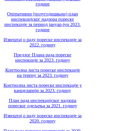
године
Оперативни (полугодишњни) план
инспекцијског надзора пореске
инспекције за период јануар-јун 2023.
године
Извештај о раду пореске инспекције за
2022. годину
Предлог Плана рада пореске
инспекције за 2023. годину
Контролна листа пореске инспекције
на терену за 2023. годину
Контролна листа пореске инспекције у
канцеларији за 2023. годину
План рада инспекцијског надзора
пореског одељења за 2021. годину
Извештај о раду пореске инспекције за
2020. годину
План рада пореске инспекције за 2020.