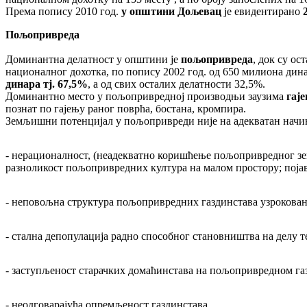
Према попису 2010 год.
у општини Дољевац
је евидентирано
2
Пољопривреда
Доминантна делатност у општини је
пољопривреда
, док су о
националног дохотка, по попису 2002 год. од 650 милиона дин
динара тј. 67,5%
, а од свих осталих делатности 32,5%.
Доминантно место у пољопривредној производњи заузима
гаје
познат по гајењу раног поврћа, бостана, кромпира.
Земљишни потенцијал у пољопривреди није на адекватан начин
- нерационалност, (неадекватно коришћење пољопривредног з
разноликост пољопривредних култура на малом простору; поја
- неповољна структура пољопривредних газдинстава узрокова
- стална депопулација радно способног становништва на делу т
- заступљеност старачких домаћинстава на пољопривредном га
- неодговарајућа опремљеност газдинстава,