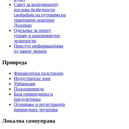
Савет за координацију
послова безбедности
саобраћаја на путевима на
територији општине
Дољевац
Одељење за општу
управу и ванпривредне
делатности
Приступ информацијама
од јавног значаја
Привреда
Финансијски подстицаји
Индустријске зоне
Урбанизам
Пољопривреда
База привредника и
предузетника
Оснивање и регистрација
привредних друштава
Локална
самоуправа