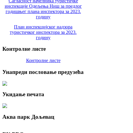
Сагласност начелника туристичке
инспекције Одељења Ниш за предлог
годишњег плана инспектора за 2023.
годину
План инспекцијског надзора
туристичког инспектора за 2023.
годину
Контролне
листе
Контролне листе
Унапреди
пословање предузећа
Укидање
печата
Аква
парк Дољевац