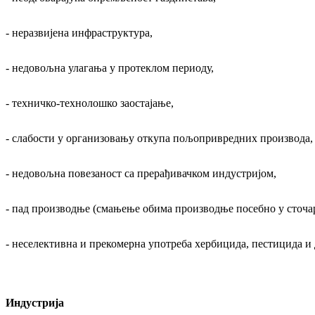
- неразвијена инфраструктура,
- недовољна улагања у протеклом периоду,
- техничко-технолошко заостајање,
- слабости у организовању откупа пољопривредних производа,
- недовољна повезаност са прерађивачком индустријом,
- пад производње (смањење обима производње посебно у сточар
- неселективна и прекомерна употреба хербицида, пестицида и 
Индустрија