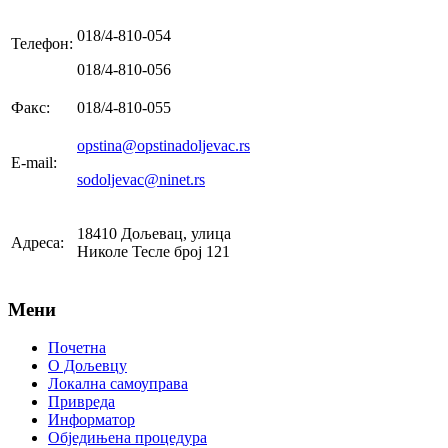
018/4-810-054
Телефон:
018/4-810-056
Факс:
018/4-810-055
opstina@opstinadoljevac.rs
E-mail:
sodoljevac@ninet.rs
18410 Дољевац, улица
Адреса:
Николе Тесле број 121
Мени
Почетна
О Дољевцу
Локална самоуправа
Привреда
Информатор
Обједињена процедура