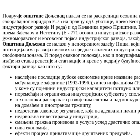
Подручје
општине Дољевац
налази се на раскрсници осовина ин
саобраћајног коридора Е-75 на правцу од Суботице, преко Бео
индустријског развоја И реда) и од Качаника преко Приштине
према Зајечару и Неготину (Е - 771 осовина индустријског разво
јужноморавског и косовског појаса индустријског развоја, такође 
Општина Дољевац
се налази у непосредном залеђу Ниша, који
потенцијалима развоја високих и средње сложених индустријск
слободним зонама. И поред оваквог положаја, као и покушајима
изађе из стања рецесије и стагнације и крене у ведрију будућно
фактори развоја као што су:
наслеђене последице дубоке економске кризе изазване р
међународне заједнице (1992-1996.),хипер инфлацијом (1
у коме су поједини индустријски капацитети потпуно и
поремећаји и ограничења индустријских субјеката у спо
технолошки раскорак са развијеним светом и пад конкур
на домаћем и иностраном тржишту,
недостатак законске регулативе, која на адекватан начин
недовољна инвестирања у индустрији,
смањена тражња производа и услуга услед драстично опа
сива економија,
ефекти процеса приватизације друштвених предузећа.