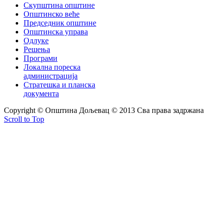
Скупштина општине
Општинско веће
Председник општине
Општинска управа
Одлуке
Решења
Програми
Локална пореска
администрација
Стратешка и планска
документа
Copyright © Oпштина Дољевац © 2013 Сва права задржана
Scroll to Top