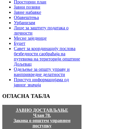
Просторни план
Јавни позиви
Јавне набавке
Обавештења
Урбанизам
Лице за заштиту података о
личности
Месне заједнице
Буџет
Савет за координацију послова
безбедности саобраћаја на
путевима на територији општине
Дољевац
Одељење за општу управу и
ванпривредне делатности
Приступ информацијама од
јавног значаја
ОГЛАСНА
ТАБЛА
ЈАВНО ДОСТАВЉАЊЕ
Члан 78.
Закона о општем управном
поступку