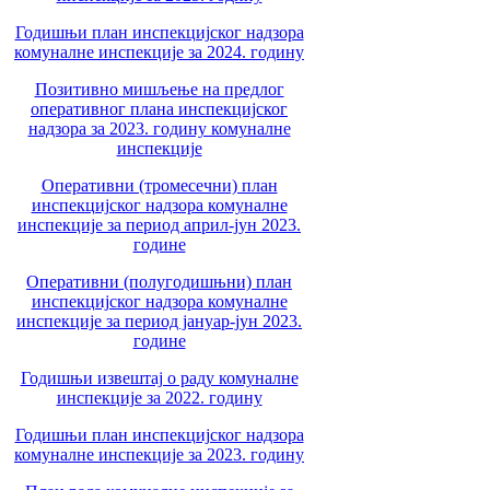
Годишњи план инспекцијског надзора
комуналне инспекције за 2024. годину
Позитивно мишљење на предлог
оперативног плана инспекцијског
надзора за 2023. годину комуналне
инспекције
Оперативни (тромесечни) план
инспекцијског надзора комуналне
инспекције за период април-јун 2023.
године
Оперативни (полугодишњни) план
инспекцијског надзора комуналне
инспекције за период јануар-јун 2023.
године
Годишњи извештај о раду комуналне
инспекције за 2022. годину
Годишњи план инспекцијског надзора
комуналне инспекције за 2023. годину