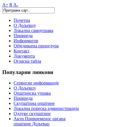
A+
R
A-
Почетна
О Дољевцу
Локална самоуправа
Привреда
Информатор
Обједињена процедура
Контакт
Документа
Огласна табла
Популарни
линкови
Сервисне информације
О Дољевцу
Општинска управа
Привреда
Скупштина општине
Локална пореска администрација
Одлуке скупштине
Акти Привременог органа
општине Дољевац