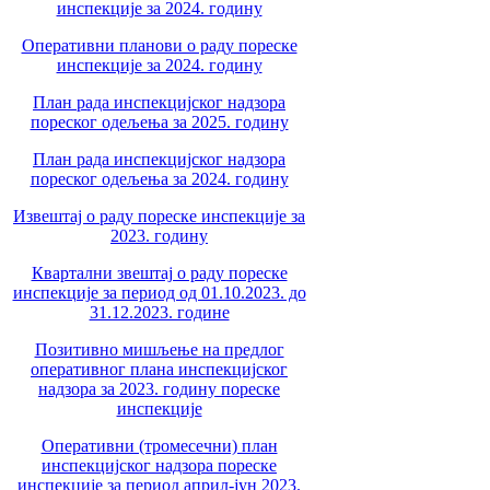
инспекције за 2024. годину
Оперативни планови о раду пореске
инспекције за 2024. годину
План рада инспекцијског надзора
пореског одељења за 2025. годину
План рада инспекцијског надзора
пореског одељења за 2024. годину
Извештај о раду пореске инспекције за
2023. годину
Квартални звештај о раду пореске
инспекције за период од 01.10.2023. до
31.12.2023. године
Позитивно мишљење на предлог
оперативног плана инспекцијског
надзора за 2023. годину пореске
инспекције
Оперативни (тромесечни) план
инспекцијског надзора пореске
инспекције за период април-јун 2023.