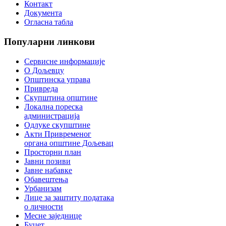
Контакт
Документа
Огласна табла
Популарни
линкови
Сервисне информације
О Дољевцу
Општинска управа
Привреда
Скупштина општине
Локална пореска
администрација
Одлуке скупштине
Акти Привременог
органа општине Дољевац
Просторни план
Јавни позиви
Јавне набавке
Обавештења
Урбанизам
Лице за заштиту података
о личности
Месне заједнице
Буџет