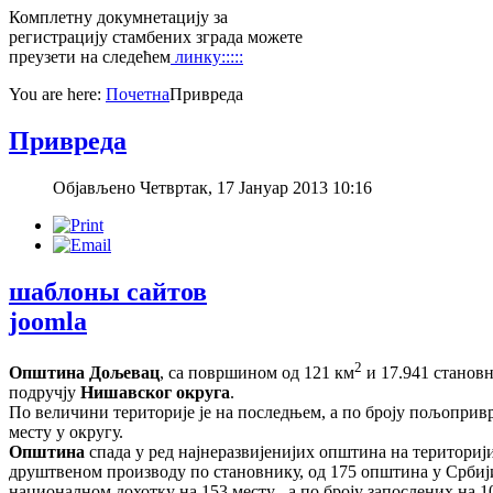
Комплетну докумнетацију за
регистрацију стамбених зграда можете
преузети на следећем
линку:::::
You are here:
Почетна
Привреда
Привреда
Објављено Четвртак, 17 Јануар 2013 10:16
шаблоны сайтов
joomla
2
Општина Дољевац
, са површином од 121 км
и 17.941 становн
подручју
Нишавског округа
.
По величини територије је на последњем, а по броју пољопри
месту у округу.
Општина
спада у ред најнеразвијенијих општина на териториј
друштвеном производу по становнику, од 175 општина у Србији
националном дохотку на 153 месту , а по броју запослених на 1