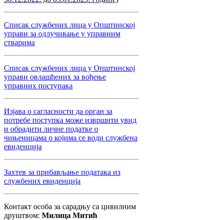
Списак службених лица у Општинској
управи за одлучивање у управним
стварима
Списак службених лица у Општинској
управи овлашћених за вођење
управних поступака
Изјава о сагласности да орган за
потребе поступка може извршити увид
и обрадити личне податке о
чињеницама о којима се води службена
евиденција
Захтев за прибављање података из
службених евиденција
Контакт особа за сарадњу са цивилним
друштвом:
Милица Митић