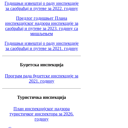
Годишњи извештај о раду инспекције
за саобраћај и путеве за 2022. годину
Предлог годишњег Плана
инспекцијског надзора инспекције за
саобраћај и путеве за 2023. годину са
мишљењем
Годишњи извештај о раду инспекције
за саобраћај и путеве за 2021. годину
Буџетска инспекција
Програм рада буџетске инспекције за
2021. годину
Туристичка инспекција
План инспекцијског надзора
туристичког инспектора за 2026.
годину