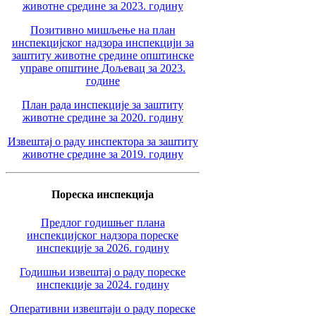
животне средине за 2023. годину
Позитивно мишљење на план
инспекцијског надзора инспекцији за
заштиту животне средине општинске
управе општине Дољевац за 2023.
године
План рада инспекције за заштиту
животне средине за 2020. годину
Извештај о раду инспектора за заштиту
животне средине за 2019. годину
Пореска инспекција
Предлог годишњег плана
инспекцијског надзора пореске
инспекције за 2026. годину
Годишњи извештај о раду пореске
инспекције за 2024. годину
Оперативни извештаји о раду пореске