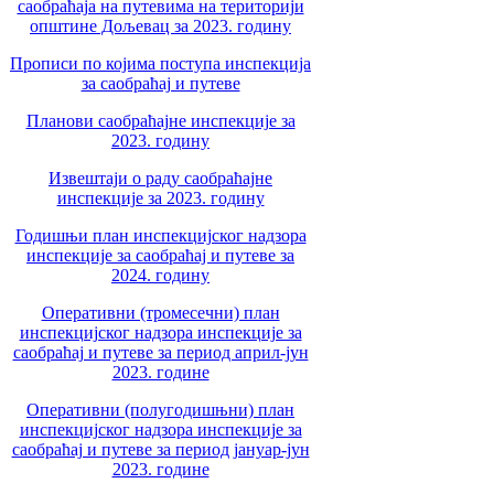
саобраћаја на путевима на територији
општине Дољевац за 2023. годину
Прописи по којима поступа инспекција
за саобраћај и путеве
Планови саобраћајне инспекције за
2023. годину
Извештаји о раду саобраћајне
инспекције за 2023. годину
Годишњи план инспекцијског надзора
инспекције за саобраћај и путеве за
2024. годину
Оперативни (тромесечни) план
инспекцијског надзора инспекције за
саобраћај и путеве за период април-јун
2023. године
Оперативни (полугодишњни) план
инспекцијског надзора инспекције за
саобраћај и путеве за период јануар-јун
2023. године