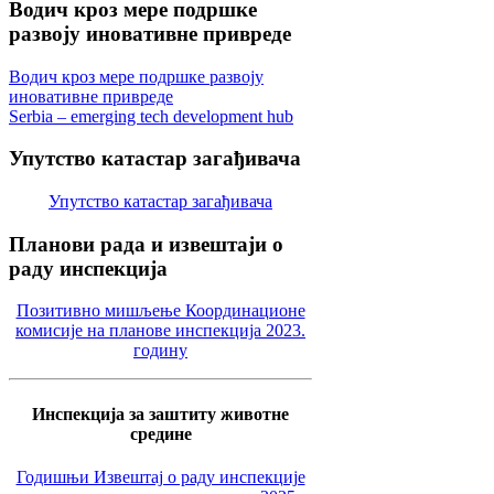
Водич
кроз мере подршке
развоју иновативне привреде
Водич кроз мере подршке развоју
иновативне привреде
Serbia – emerging tech development hub
Упутство
катастар загађивача
Упутство катастар загађивача
Планови
рада и извештаји о
раду инспекција
Позитивно мишљење Координационе
комисије на планове инспекција 2023.
годину
Инспекција за заштиту животне
средине
Годишњи Извештај о раду инспекције