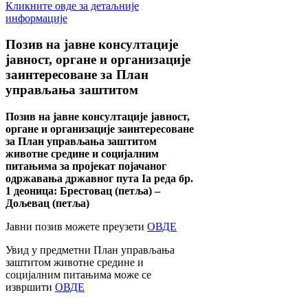
Кликните овде за детаљније
информације
Позив
на јавне консултације
јавност, органе и организације
заинтересоване за План
управљања заштитом
Позив на јавне консултације јавност,
органе и организације заинтересоване
за План управљања заштитом
животне средине и социјалним
питањима за пројекат појачаног
одржавања државног пута Ia реда бр.
1 деоница: Брестовац (петља) –
Дољевац (петља)
Јавни позив можете преузети
ОВДЕ
Увид у предметни План управљања
заштитом животне средине и
социјалним питањима може се
извршити
ОВДЕ