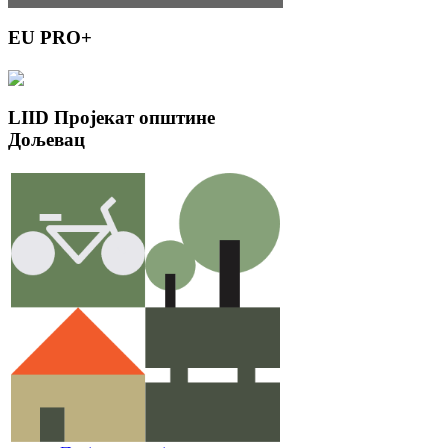
EU
PRO+
LIID
Пројекат општине
Дољевац