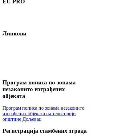
EU
PRO
Линкови
Програм
пописа по зонама
незаконито изграђених
објеката
Програм пописа по зонама незаконито
изграђених објеката на територији
општине Дољевац
Регистрација
стамбених зграда