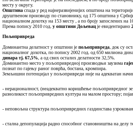
месту у округу.
Општина
спада у ред најнеразвијенијих општина на териториј
друштвеном производу по становнику, од 175 општина у Србији
националном дохотку на 153 месту , а по броју запослених на 1
Према попису 2010 год.
у општини Дољевац
је евидентирано
2
Пољопривреда
Доминантна делатност у општини је
пољопривреда
, док су о
националног дохотка, по попису 2002 год. од 650 милиона дин
динара тј. 67,5%
, а од свих осталих делатности 32,5%.
Доминантно место у пољопривредној производњи заузима
гаје
познат по гајењу раног поврћа, бостана, кромпира.
Земљишни потенцијал у пољопривреди није на адекватан начин
- нерационалност, (неадекватно коришћење пољопривредног з
разноликост пољопривредних култура на малом простору; поја
- неповољна структура пољопривредних газдинстава узрокова
- стална депопулација радно способног становништва на делу т