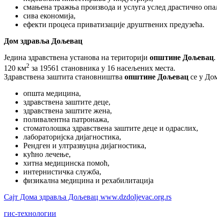
смањена тражња производа и услуга услед драстично опа
сива економија,
ефекти процеса приватизације друштвених предузећа.
Дом здравља Дољевац
Једина здравствена установа на територији
општине Дољевац
2
120 км
за 19561 становника у 16 насељених места.
Здравствена заштита становништва
општине Дољевац
се у Дом
општа медицина,
здравствена заштите деце,
здравствена заштите жена,
поливалентна патронажа,
стоматолошка здравствена заштите деце и одраслих,
лабораторијска дијагностика,
Рендген и ултразвуцна дијагностика,
кућно лечење,
хитна медицинска помоћ,
интернистичка служба,
физикална медицина и рехабилитација
Сајт Дома здравља Дољевац www.dzdoljevac.org.rs
гис-технологии