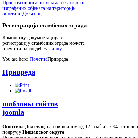
Програм пописа по зонама незаконито
изграђених објеката на територији
општине Дољевац
Регистрација
стамбених зграда
Комплетну докумнетацију за
регистрацију стамбених зграда можете
преузети на следећем
линку:::::
You are here:
Почетна
Привреда
Привреда
шаблоны сайтов
joomla
2
Општина Дољевац
, са површином од 121 км
и 17.941 становн
подручју
Нишавског округа
.
По величини територије је на последњем, а по броју пољопри