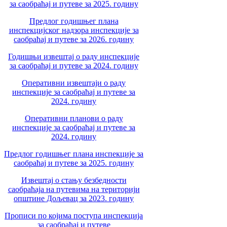
за саобраћај и путеве за 2025. годину
Предлог годишњег плана
инспекцијског надзора инспекције за
саобраћај и путеве за 2026. годину
Годишњи извештај о раду инспекције
за саобраћај и путеве за 2024. годину
Оперативни извештаји о раду
инспекције за саобраћај и путеве за
2024. годину
Оперативни планови о раду
инспекције за саобраћај и путеве за
2024. годину
Предлог годишњег плана инспекције за
саобраћај и путеве за 2025. годину
Извештај о стању безбедности
саобраћаја на путевима на територији
општине Дољевац за 2023. годину
Прописи по којима поступа инспекција
за саобраћај и путеве