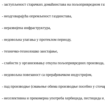
- заступљеност старачких домаћинстава на пољопривредном га
- неодговарајућа опремљеност газдинстава,
- неразвијена инфраструктура,
- недовољна улагања у протеклом периоду,
- техничко-технолошко заостајање,
- слабости у организовању откупа пољопривредних производа,
- недовољна повезаност са прерађивачком индустријом,
- пад производње (смањење обима производње посебно у сточар
- неселективна и прекомерна употреба хербицида, пестицида и 