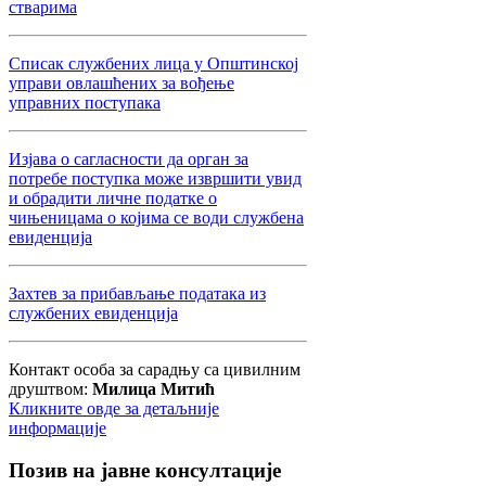
стварима
Списак службених лица у Општинској
управи овлашћених за вођење
управних поступака
Изјава о сагласности да орган за
потребе поступка може извршити увид
и обрадити личне податке о
чињеницама о којима се води службена
евиденција
Захтев за прибављање података из
службених евиденција
Контакт особа за сарадњу са цивилним
друштвом:
Милица Митић
Кликните овде за детаљније
информације
Позив
на јавне консултације