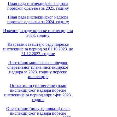
План рада инспекцијског надзора
пореског одељења за 2025. годину
План рада инспекцијског надзора
пореског одељења за 2024. годину
Извештај о раду пореске инспекције за
2023. годину
Квартални звештај о раду пореске
инспекције за период од 01.10.2023. до
31.12.2023. године
Позитивно мишљење на предлог
оперативног плана инспекцијског
надзора за 2023. годину пореске
инспекције
Оперативни (тромесечни) план
инспекцијског надзора пореске
инспекције за период април-јун 2023.
године
Оперативни (полугодишњни) план
инспекцијског надзора пореске