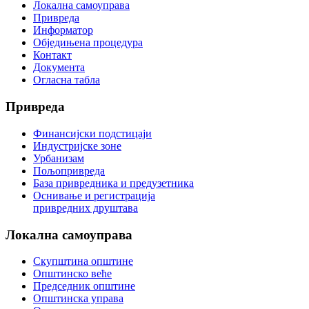
Локална самоуправа
Привреда
Информатор
Обједињена процедура
Контакт
Документа
Огласна табла
Привреда
Финансијски подстицаји
Индустријске зоне
Урбанизам
Пољопривреда
База привредника и предузетника
Оснивање и регистрација
привредних друштава
Локална
самоуправа
Скупштина општине
Општинско веће
Председник општине
Општинска управа