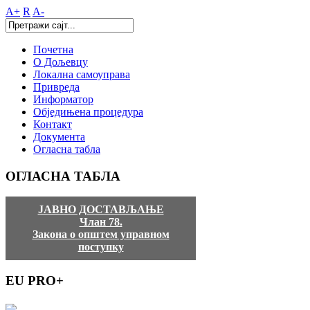
A+
R
A-
Почетна
О Дољевцу
Локална самоуправа
Привреда
Информатор
Обједињена процедура
Контакт
Документа
Огласна табла
ОГЛАСНА
ТАБЛА
ЈАВНО ДОСТАВЉАЊЕ
Члан 78.
Закона о општем управном
поступку
EU
PRO+