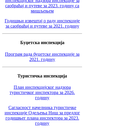
инспекцијског надзора инспекције за
саобраћај и путеве за 2023. годину са
мишљењем
Годишњи извештај о раду инспекције
за саобраћај и путеве за 2021. годину
Буџетска инспекција
Програм рада буџетске инспекције за
2021. годину
Туристичка инспекција
План инспекцијског надзора
туристичког инспектора за 2026.
годину
Сагласност начелника туристичке
инспекције Одељења Ниш за предлог
годишњег плана инспектора за 2023.
годину