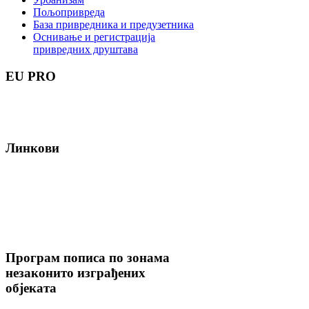
Пољопривреда
База привредника и предузетника
Оснивање и регистрација
привредних друштава
EU
PRO
Линкови
Програм
пописа по зонама
незаконито изграђених
објеката