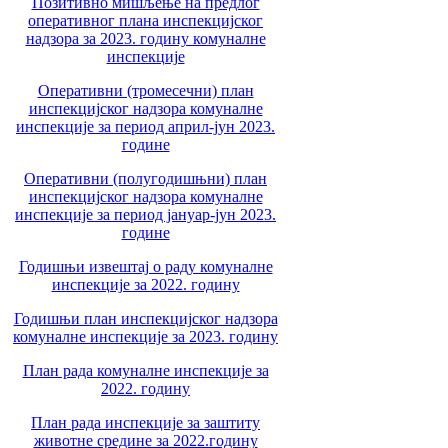
Позитивно мишљење на предлог
оперативног плана инспекцијског
надзора за 2023. годину комуналне
инспекције
Оперативни (тромесечни) план
инспекцијског надзора комуналне
инспекције за период април-јун 2023.
године
Оперативни (полугодишњни) план
инспекцијског надзора комуналне
инспекције за период јануар-јун 2023.
године
Годишњи извештај о раду комуналне
инспекције за 2022. годину
Годишњи план инспекцијског надзора
комуналне инспекције за 2023. годину
План рада комуналне инспекције за
2022. годину
План рада инспекције за заштиту
животне средине за 2022.годину