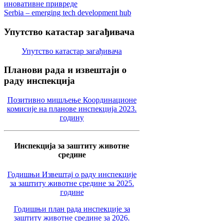
иновативне привреде
Serbia – emerging tech development hub
Упутство
катастар загађивача
Упутство катастар загађивача
Планови
рада и извештаји о
раду инспекција
Позитивно мишљење Координационе
комисије на планове инспекција 2023.
годину
Инспекција за заштиту животне
средине
Годишњи Извештај о раду инспекције
за заштиту животне средине за 2025.
године
Годишњи план рада инспекције за
заштиту животне средине за 2026.