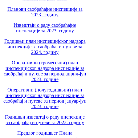
Планови саобраћајне инспекције за
2023. годину
Извештаји о раду саобраћајне
инспекције за 2023. годину
Годишњи план инспекцијског надзора
инспекције за саобраћај и путеве за
2024. годину
Оперативни (тромесечни) план
инспекцијског надзора инспекције за
саобраћај и путеве за период април-јун
2023. године
Оперативни (полугодишњни) план
инспекцијског надзора инспекције за
саобраћај и путеве за период јануар-јун
2023. године
Годишњи извештај о раду инспекције
за саобраћај и путеве за 2022. годину
Предлог годишњег Плана