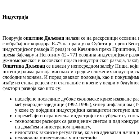
Индустрија
Подручје
општине Дољевац
налази се на раскрсници осовина ин
саобраћајног коридора Е-75 на правцу од Суботице, преко Бео
индустријског развоја И реда) и од Качаника преко Приштине
према Зајечару и Неготину (Е - 771 осовина индустријског разво
јужноморавског и косовског појаса индустријског развоја, такође 
Општина Дољевац
се налази у непосредном залеђу Ниша, који
потенцијалима развоја високих и средње сложених индустријск
слободним зонама. И поред оваквог положаја, као и покушајима
изађе из стања рецесије и стагнације и крене у ведрију будућно
фактори развоја као што су:
наслеђене последице дубоке економске кризе изазване р
међународне заједнице (1992-1996.),хипер инфлацијом (1
у коме су поједини индустријски капацитети потпуно и
поремећаји и ограничења индустријских субјеката у спо
технолошки раскорак са развијеним светом и пад конкур
на домаћем и иностраном тржишту,
недостатак законске регулативе, која на адекватан начин
недовољна инвестирања у индустрији,