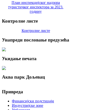
План инспекцијског надзора
туристичког инспектора за 2023.
годину
Контролне
листе
Контролне листе
Унапреди
пословање предузећа
Укидање
печата
Аква
парк Дољевац
Привреда
Финансијски подстицаји
Индустријске зоне
Урбанизам