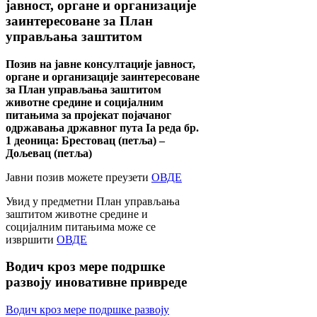
јавност, органе и организације
заинтересоване за План
управљања заштитом
Позив на јавне консултације јавност,
органе и организације заинтересоване
за План управљања заштитом
животне средине и социјалним
питањима за пројекат појачаног
одржавања државног пута Ia реда бр.
1 деоница: Брестовац (петља) –
Дољевац (петља)
Јавни позив можете преузети
ОВДЕ
Увид у предметни План управљања
заштитом животне средине и
социјалним питањима може се
извршити
ОВДЕ
Водич
кроз мере подршке
развоју иновативне привреде
Водич кроз мере подршке развоју