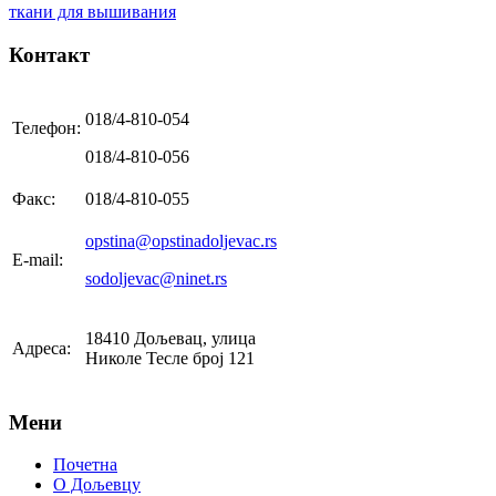
ткани для вышивания
Контакт
018/4-810-054
Телефон:
018/4-810-056
Факс:
018/4-810-055
opstina@opstinadoljevac.rs
E-mail:
sodoljevac@ninet.rs
18410 Дољевац, улица
Адреса:
Николе Тесле број 121
Мени
Почетна
О Дољевцу