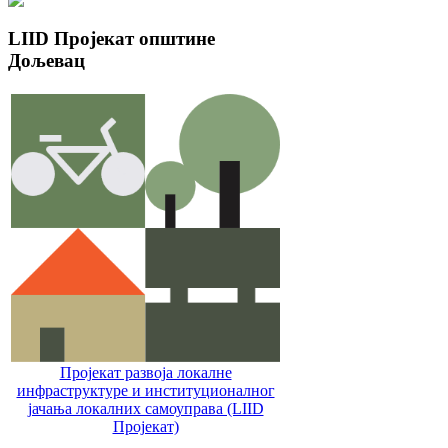
LIID
Пројекат општине
Дољевац
Пројекат развоја локалне
инфраструктуре и институционалног
јачања локалних самоуправa (LIID
Пројекат)