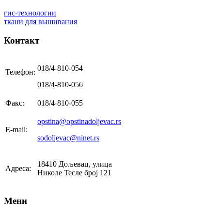
гис-технологии
ткани для вышивания
Контакт
018/4-810-054
Телефон:
018/4-810-056
Факс:
018/4-810-055
opstina@opstinadoljevac.rs
E-mail:
sodoljevac@ninet.rs
18410 Дољевац, улица
Адреса:
Николе Тесле број 121
Мени