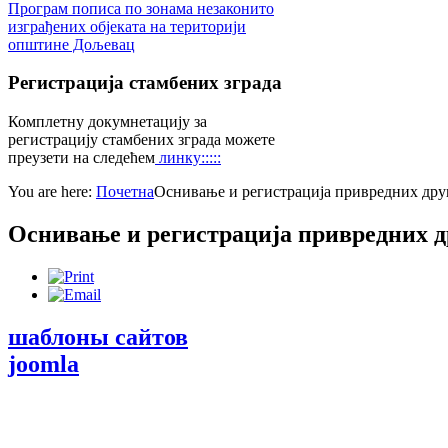
Програм пописа по зонама незаконито
изграђених објеката на територији
општине Дољевац
Регистрација
стамбених зграда
Комплетну докумнетацију за
регистрацију стамбених зграда можете
преузети на следећем
линку:::::
You are here:
Почетна
Оснивање и регистрација привредних др
Оснивање и регистрација привредних 
шаблоны сайтов
joomla