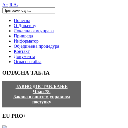
A+
R
A-
Почетна
О Дољевцу
Локална самоуправа
Привреда
Информатор
Обједињена процедура
Контакт
Документа
Огласна табла
ОГЛАСНА
ТАБЛА
ЈАВНО ДОСТАВЉАЊЕ
Члан 78.
Закона о општем управном
поступку
EU
PRO+