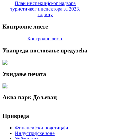
План инспекцијског надзора
туристичког инспектора за 2023.
годину
Контролне
листе
Контролне листе
Унапреди
пословање предузећа
Укидање
печата
Аква
парк Дољевац
Привреда
Финансијски подстицаји
Индустријске зоне
Урбанизам