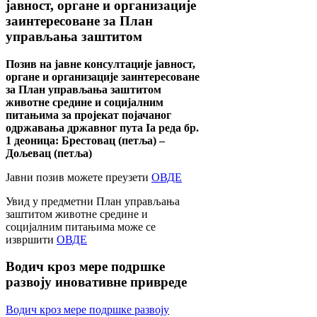
јавност, органе и организације
заинтересоване за План
управљања заштитом
Позив на јавне консултације јавност,
органе и организације заинтересоване
за План управљања заштитом
животне средине и социјалним
питањима за пројекат појачаног
одржавања државног пута Ia реда бр.
1 деоница: Брестовац (петља) –
Дољевац (петља)
Јавни позив можете преузети
ОВДЕ
Увид у предметни План управљања
заштитом животне средине и
социјалним питањима може се
извршити
ОВДЕ
Водич
кроз мере подршке
развоју иновативне привреде
Водич кроз мере подршке развоју