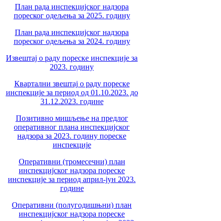
План рада инспекцијског надзора
пореског одељења за 2025. годину
План рада инспекцијског надзора
пореског одељења за 2024. годину
Извештај о раду пореске инспекције за
2023. годину
Квартални звештај о раду пореске
инспекције за период од 01.10.2023. до
31.12.2023. године
Позитивно мишљење на предлог
оперативног плана инспекцијског
надзора за 2023. годину пореске
инспекције
Оперативни (тромесечни) план
инспекцијског надзора пореске
инспекције за период април-јун 2023.
године
Оперативни (полугодишњни) план
инспекцијског надзора пореске