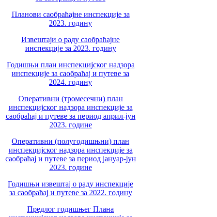
Планови саобраћајне инспекције за
2023. годину
Извештаји о раду саобраћајне
инспекције за 2023. годину
Годишњи план инспекцијског надзора
инспекције за саобраћај и путеве за
2024. годину
Оперативни (тромесечни) план
инспекцијског надзора инспекције за
саобраћај и путеве за период април-јун
2023. године
Оперативни (полугодишњни) план
инспекцијског надзора инспекције за
саобраћај и путеве за период јануар-јун
2023. године
Годишњи извештај о раду инспекције
за саобраћај и путеве за 2022. годину
Предлог годишњег Плана