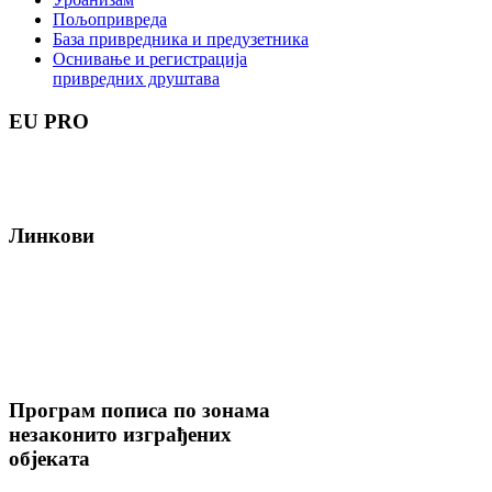
Пољопривреда
База привредника и предузетника
Оснивање и регистрација
привредних друштава
EU
PRO
Линкови
Програм
пописа по зонама
незаконито изграђених
објеката