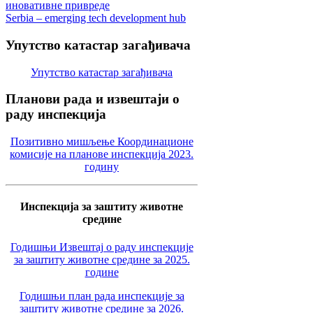
иновативне привреде
Serbia – emerging tech development hub
Упутство
катастар загађивача
Упутство катастар загађивача
Планови
рада и извештаји о
раду инспекција
Позитивно мишљење Координационе
комисије на планове инспекција 2023.
годину
Инспекција за заштиту животне
средине
Годишњи Извештај о раду инспекције
за заштиту животне средине за 2025.
године
Годишњи план рада инспекције за
заштиту животне средине за 2026.