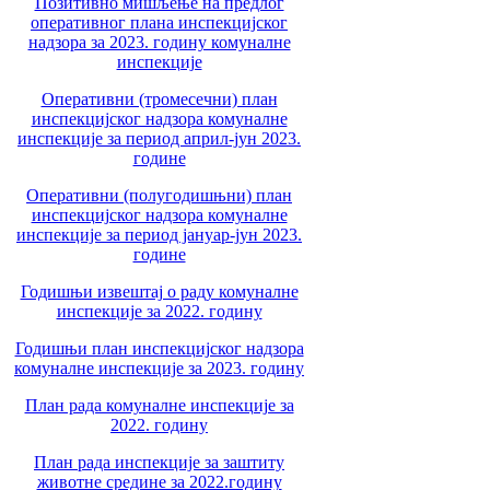
Позитивно мишљење на предлог
оперативног плана инспекцијског
надзора за 2023. годину комуналне
инспекције
Оперативни (тромесечни) план
инспекцијског надзора комуналне
инспекције за период април-јун 2023.
године
Оперативни (полугодишњни) план
инспекцијског надзора комуналне
инспекције за период јануар-јун 2023.
године
Годишњи извештај о раду комуналне
инспекције за 2022. годину
Годишњи план инспекцијског надзора
комуналне инспекције за 2023. годину
План рада комуналне инспекције за
2022. годину
План рада инспекције за заштиту
животне средине за 2022.годину