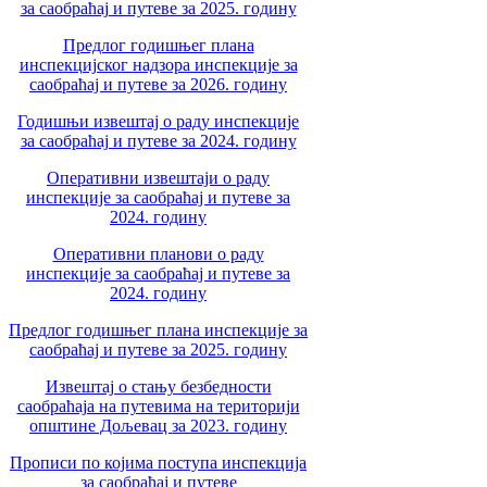
за саобраћај и путеве за 2025. годину
Предлог годишњег плана
инспекцијског надзора инспекције за
саобраћај и путеве за 2026. годину
Годишњи извештај о раду инспекције
за саобраћај и путеве за 2024. годину
Оперативни извештаји о раду
инспекције за саобраћај и путеве за
2024. годину
Оперативни планови о раду
инспекције за саобраћај и путеве за
2024. годину
Предлог годишњег плана инспекције за
саобраћај и путеве за 2025. годину
Извештај о стању безбедности
саобраћаја на путевима на територији
општине Дољевац за 2023. годину
Прописи по којима поступа инспекција
за саобраћај и путеве