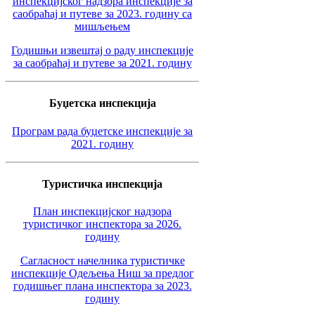
инспекцијског надзора инспекције за
саобраћај и путеве за 2023. годину са
мишљењем
Годишњи извештај о раду инспекције
за саобраћај и путеве за 2021. годину
Буџетска инспекција
Програм рада буџетске инспекције за
2021. годину
Туристичка инспекција
План инспекцијског надзора
туристичког инспектора за 2026.
годину
Сагласност начелника туристичке
инспекције Одељења Ниш за предлог
годишњег плана инспектора за 2023.
годину