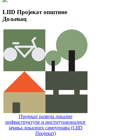
LIID
Пројекат општине
Дољевац
Пројекат развоја локалне
инфраструктуре и институционалног
јачања локалних самоуправa (LIID
Пројекат)