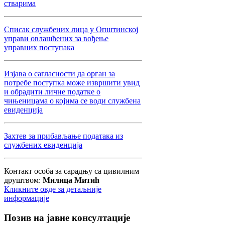
стварима
Списак службених лица у Општинској
управи овлашћених за вођење
управних поступака
Изјава о сагласности да орган за
потребе поступка може извршити увид
и обрадити личне податке о
чињеницама о којима се води службена
евиденција
Захтев за прибављање података из
службених евиденција
Контакт особа за сарадњу са цивилним
друштвом:
Милица Митић
Кликните овде за детаљније
информације
Позив
на јавне консултације