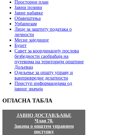
Просторни план
Јавни позиви
Јавне набавке
Обавештења
Урбанизам
Лице за заштиту података о
личности
Месне заједнице
Буџет
Савет за координацију послова
безбедности саобраћаја на
путевима на територији општине
Дољевац
Одељење за општу управу и
ванпривредне делатности
Приступ информацијама од
јавног значаја
ОГЛАСНА
ТАБЛА
ЈАВНО ДОСТАВЉАЊЕ
Члан 78.
Закона о општем управном
поступку