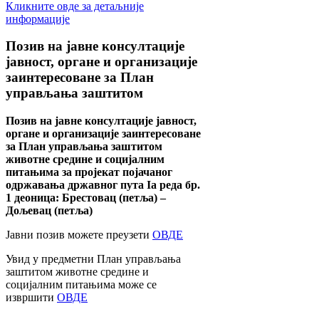
Кликните овде за детаљније
информације
Позив
на јавне консултације
јавност, органе и организације
заинтересоване за План
управљања заштитом
Позив на јавне консултације јавност,
органе и организације заинтересоване
за План управљања заштитом
животне средине и социјалним
питањима за пројекат појачаног
одржавања државног пута Ia реда бр.
1 деоница: Брестовац (петља) –
Дољевац (петља)
Јавни позив можете преузети
ОВДЕ
Увид у предметни План управљања
заштитом животне средине и
социјалним питањима може се
извршити
ОВДЕ