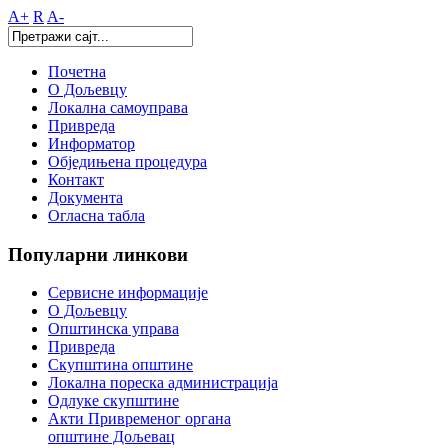
A+
R
A-
Почетна
О Дољевцу
Локална самоуправа
Привреда
Информатор
Обједињена процедура
Контакт
Документа
Огласна табла
Популарни
линкови
Сервисне информације
О Дољевцу
Општинска управа
Привреда
Скупштина општине
Локална пореска администрација
Одлуке скупштине
Акти Привременог органа
општине Дољевац