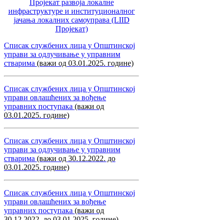
Пројекат развоја локалне
инфраструктуре и институционалног
јачања локалних самоуправa (LIID
Пројекат)
Списак службених лица у Општинској
управи за одлучивање у управним
стварима
(важи од 03.01.2025. године)
Списак службених лица у Општинској
управи овлашћених за вођење
управних поступака
(важи од
03.01.2025. године)
Списак службених лица у Општинској
управи за одлучивање у управним
стварима
(важи од 30.12.2022. до
03.01.2025. године)
Списак службених лица у Општинској
управи овлашћених за вођење
управних поступака
(важи од
30.12.2022. до 03.01.2025. године)