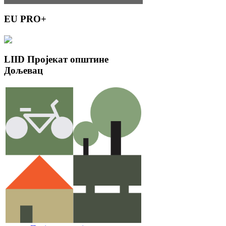
EU
PRO+
LIID
Пројекат општине
Дољевац