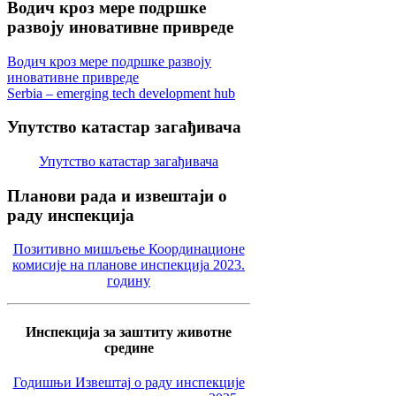
Водич
кроз мере подршке
развоју иновативне привреде
Водич кроз мере подршке развоју
иновативне привреде
Serbia – emerging tech development hub
Упутство
катастар загађивача
Упутство катастар загађивача
Планови
рада и извештаји о
раду инспекција
Позитивно мишљење Координационе
комисије на планове инспекција 2023.
годину
Инспекција за заштиту животне
средине
Годишњи Извештај о раду инспекције