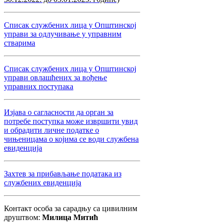
Списак службених лица у Општинској
управи за одлучивање у управним
стварима
Списак службених лица у Општинској
управи овлашћених за вођење
управних поступака
Изјава о сагласности да орган за
потребе поступка може извршити увид
и обрадити личне податке о
чињеницама о којима се води службена
евиденција
Захтев за прибављање података из
службених евиденција
Контакт особа за сарадњу са цивилним
друштвом:
Милица Митић