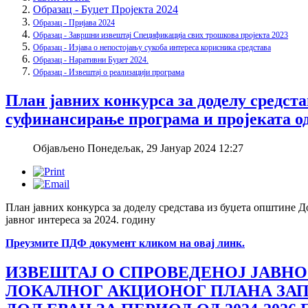
Образац - Буџет Пројекта 2024
Образац - Пријава 2024
Образац - Завршни извештај Спецификација свих трошкова пројекта 2023
Образац - Изјава о непостојању сукоба интереса корисника средстава
Образац - Наративни Буџет 2024.
Образац - Извештај о реализацији програма
План јавних конкурса за доделу средст
суфинансирање програма и пројеката од 
Објављено Понедељак, 29 Јануар 2024 12:27
План јавних конкурса за доделу средстава из буџета општине 
јавног интереса за 2024. годину
Преузмите ПДФ документ кликом на овај линк.
ИЗВЕШТАЈ О СПРОВЕДЕНОЈ ЈАВНО
ЛОКАЛНОГ АКЦИОНОГ ПЛАНА З