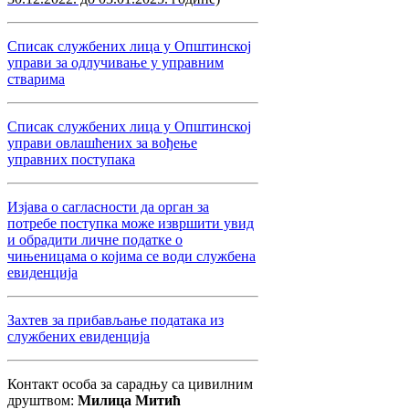
Списак службених лица у Општинској
управи за одлучивање у управним
стварима
Списак службених лица у Општинској
управи овлашћених за вођење
управних поступака
Изјава о сагласности да орган за
потребе поступка може извршити увид
и обрадити личне податке о
чињеницама о којима се води службена
евиденција
Захтев за прибављање података из
службених евиденција
Контакт особа за сарадњу са цивилним
друштвом:
Милица Митић