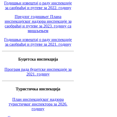
Годишњи извештај о раду инспекције
за саобраћај и путеве за 2022. годину
Предлог годишњег Плана
инспекцијског надзора инспекције за
саобраћај и путеве за 2023. годину са
мишљењем
Годишњи извештај о раду инспекције
за саобраћај и путеве за 2021. годину
Буџетска инспекција
Програм рада буџетске инспекције за
2021. годину
Туристичка инспекција
План инспекцијског надзора
туристичког инспектора за 2026.
годину