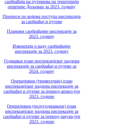
саобраћаја на путевима на територији
општине Дољевац за 2023. годину
Прописи по којима поступа инспекција
за саобраћај и путеве
Планови саобраћајне инспекције за
2023. годину
Извештаји о раду саобраћајне
инспекције за 2023. годину
Годишњи план инспекцијског надзора
инспекције за саобраћај и путеве за
2024. годину
Оперативни (тромесечни) план
инспекцијског надзора инспекције за
саобраћај и путеве за период април-јун
2023. године
Оперативни (полугодишњни) план
инспекцијског надзора инспекције за
саобраћај и путеве за период јануар-јун
2023. године