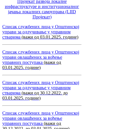
Пројекат развоја локалне
инфраструктуре и институционалног
јачања локалних самоуправa (LIID
Пројекат)
Списак службених лица у Општинској
управи за одлучивање у управним
стварима
(важи од 03.01.2025. године)
Списак службених лица у Општинској
управи овлашћених за вођење
управних поступака
(важи од
03.01.2025. године)
Списак службених лица у Општинској
управи за одлучивање у управним
стварима
(важи од 30.12.2022. до
03.01.2025. године)
Списак службених лица у Општинској
управи овлашћених за вођење
управних поступака
(важи од
30.12.2022. до 03.01.2025. године)