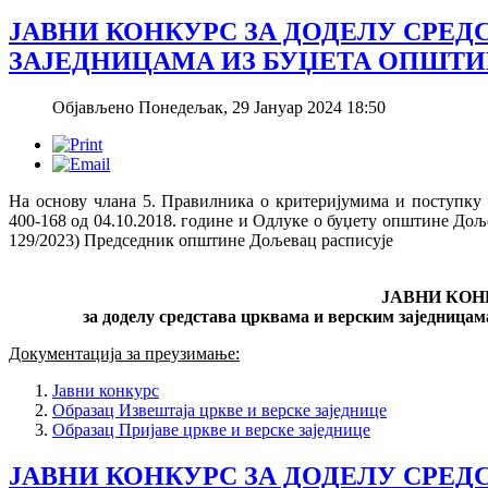
ЈАВНИ КОНКУРС ЗА ДОДЕЛУ СРЕД
ЗАЈЕДНИЦАМА ИЗ БУЏЕТА ОПШТИН
Објављено Понедељак, 29 Јануар 2024 18:50
На основу члана 5. Правилника о критеријумима и поступку д
400-168 од 04.10.2018. године и Одлуке о буџету општине Доље
129/2023) Председник општине Дољевац расписује
JАВНИ КОН
за доделу средстава црквама и верским заједницам
Документација за преузимање:
Јавни конкурс
Образац Извештаја цркве и верске заједнице
Образац Пријаве цркве и верске заједнице
ЈАВНИ КОНКУРС ЗА ДОДЕЛУ СРЕД