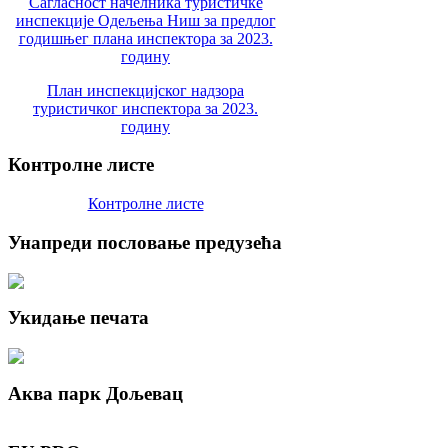
Сагласност начелника туристичке
инспекције Одељења Ниш за предлог
годишњег плана инспектора за 2023.
годину
План инспекцијског надзора
туристичког инспектора за 2023.
годину
Контролне
листе
Контролне листе
Унапреди
пословање предузећа
Укидање
печата
Аква
парк Дољевац