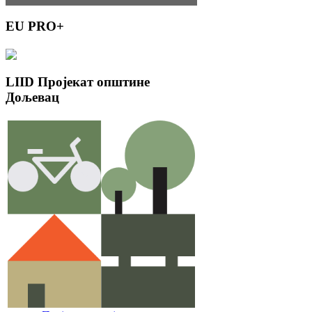
EU
PRO+
LIID
Пројекат општине
Дољевац