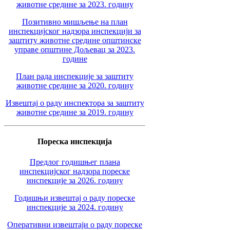
животне средине за 2023. годину
Позитивно мишљење на план
инспекцијског надзора инспекцији за
заштиту животне средине општинске
управе општине Дољевац за 2023.
године
План рада инспекције за заштиту
животне средине за 2020. годину
Извештај о раду инспектора за заштиту
животне средине за 2019. годину
Пореска инспекција
Предлог годишњег плана
инспекцијског надзора пореске
инспекције за 2026. годину
Годишњи извештај о раду пореске
инспекције за 2024. годину
Оперативни извештаји о раду пореске