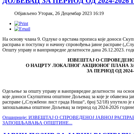
ДОЉЕВАЦ ЗА ПЕРИОД ОД 2024-2026
Објављено Уторак, 26 Децембар 2023 16:19
На основу члана 9. Одлуке о врстама прописа које доноси Скуп
расправа и поступку и начину спровођења јавне расправе („Сл
Општу управу и ванпривредне делатности дана 26.12.2023. годи
ИЗВЕШТАЈ О СПРОВЕДЕНО
О НАЦРТУ ЛОКАЛНОГ АКЦИОНОГ ПЛАНА
ЗА ПЕРИОД ОД 2024
Одељење за општу управу и ванпривредне делатности на основу 
које доноси Скупштина општине Дољевац за које је обавезна ја
расправе („Службени лист града Ниша“, број 52/18) упутило је
запошљавања општине Дољевац за период од 2024-2026 године
Опширније: ИЗВЕШТАЈ О СПРОВЕДЕНОЈ ЈАВНОЈ РАСП
ЗАПОШЉАВАЊА ОПШТИНЕ...