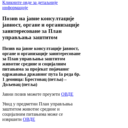
Кликните овде за детаљније
информације
Позив
на јавне консултације
јавност, органе и организације
заинтересоване за План
управљања заштитом
Позив на јавне консултације јавност,
органе и организације заинтересоване
за План управљања заштитом
животне средине и социјалним
питањима за пројекат појачаног
одржавања државног пута Ia реда бр.
1 деоница: Брестовац (петља) –
Дољевац (петља)
Јавни позив можете преузети
ОВДЕ
Увид у предметни План управљања
заштитом животне средине и
социјалним питањима може се
извршити
ОВДЕ