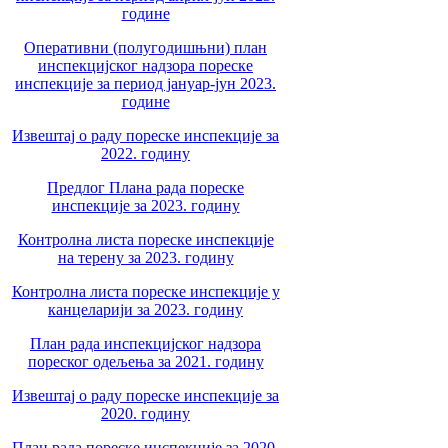
године
Оперативни (полугодишњни) план
инспекцијског надзора пореске
инспекције за период јануар-јун 2023.
године
Извештај о раду пореске инспекције за
2022. годину
Предлог Плана рада пореске
инспекције за 2023. годину
Контролна листа пореске инспекције
на терену за 2023. годину
Контролна листа пореске инспекције у
канцеларији за 2023. годину
План рада инспекцијског надзора
пореског одељења за 2021. годину
Извештај о раду пореске инспекције за
2020. годину
План рада пореске инспекције за 2020.