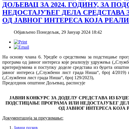
ДОЉЕВАЦ ЗА 2024. ГОДИНУ, ЗА П
НЕДОСТАЈУЋЕГ ДЕЛА СРЕДСТАВА
ОД ЈАВНОГ ИНТЕРЕСА КОЈА РЕАЛ
Објављено Понедељак, 29 Јануар 2024 18:42
На основу чланa 6. Уредбе о средствима за подстицање прог
програма од јавног интереса које реализују удружења („Служб
критеријумима и поступку доделе средстава из буџета општи
јавног интереса („Службени лист града Ниша“, број 4/2019)
(„Службени лист града Ниша“, број 129/2023),
Председник општине Дољевац, расписује
ЈАВНИ КОНКУРС ЗА ДОДЕЛУ СРЕДСТAВА ИЗ БУЏЕТ
ПОДСТИЦАЊЕ ПРОГРАМА ИЛИ НЕДОСТАЈУЋЕГ ДЕЛ
ОД ЈАВНОГ ИНТЕРЕСА КОЈА
Документација за преузимање:
Јавни позив