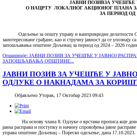
ЈАВНИ ПОЗИВ
ЗА УЧЕШЋЕ 
О НАЦРТУ
ЛОКАЛНОГ АКЦИОНОГ ПЛАНА
ЗА ПЕРИОД ОД 2
Одељење за општу управу и ванпривредне делатности Оп
заинтересоване грађане, као и стручну јавност да се упознају 
запошљавања општине Дољевац за период од 2024 – 2026 године 
Опширније: ЈАВНИ ПОЗИВ ЗА УЧЕШЋЕ У ЈАВНОЈ РАС
ЗАПОШЉАВАЊА ОПШТИНЕ...
ЈАВНИ ПОЗИВ ЗА УЧЕШЋЕ У ЈАВНО
ОДЛУКЕ О НАКНАДАМА ЗА КОРИ
Објављено Уторак, 17 Октобар 2023 09:43
На основу члана 8. Одлуке о врстама прописа које доноси
јавна расправа и поступку и начину спровођења јавне расправе
управа општине Дољевац – Пореско одељење, дана 17.10.2023. 