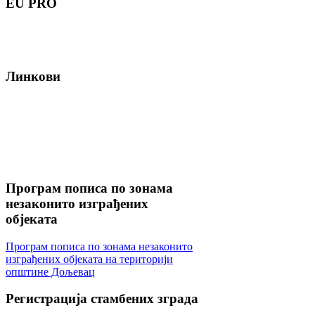
EU
PRO
Линкови
Програм
пописа по зонама
незаконито изграђених
објеката
Програм пописа по зонама незаконито
изграђених објеката на територији
општине Дољевац
Регистрација
стамбених зграда