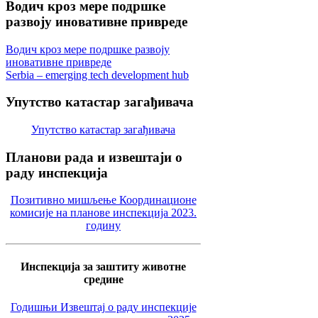
Водич
кроз мере подршке
развоју иновативне привреде
Водич кроз мере подршке развоју
иновативне привреде
Serbia – emerging tech development hub
Упутство
катастар загађивача
Упутство катастар загађивача
Планови
рада и извештаји о
раду инспекција
Позитивно мишљење Координационе
комисије на планове инспекција 2023.
годину
Инспекција за заштиту животне
средине
Годишњи Извештај о раду инспекције