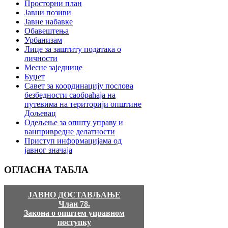
Просторни план
Јавни позиви
Јавне набавке
Обавештења
Урбанизам
Лице за заштиту података о
личности
Месне заједнице
Буџет
Савет за координацију послова
безбедности саобраћаја на
путевима на територији општине
Дољевац
Одељење за општу управу и
ванпривредне делатности
Приступ информацијама од
јавног значаја
ОГЛАСНА
ТАБЛА
ЈАВНО ДОСТАВЉАЊЕ
Члан 78.
Закона о општем управном
поступку