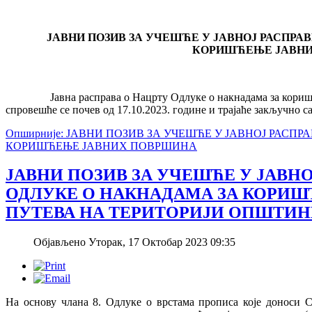
ЈАВНИ ПОЗИВ ЗА УЧЕШЋЕ У ЈАВНОЈ РАСПРА
КОРИШЋЕЊЕ ЈАВН
Јавна расправа о Нацрту Одлуке о накнадама за коришћење 
спровешће се почев од 17.10.2023. године и трајаће закључно са
Опширније: ЈАВНИ ПОЗИВ ЗА УЧЕШЋЕ У ЈАВНОЈ РАСП
КОРИШЋЕЊЕ ЈАВНИХ ПОВРШИНА
ЈАВНИ ПОЗИВ ЗА УЧЕШЋЕ У ЈАВНО
ОДЛУКЕ О НАКНАДАМА ЗА КОРИ
ПУТЕВА НА ТЕРИТОРИЈИ ОПШТИН
Објављено Уторак, 17 Октобар 2023 09:35
На основу члана 8. Одлуке о врстама прописа које доноси С