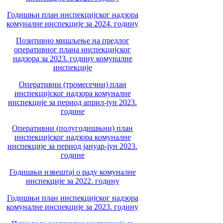
Годишњи план инспекцијског надзора
комуналне инспекције за 2024. годину
Позитивно мишљење на предлог
оперативног плана инспекцијског
надзора за 2023. годину комуналне
инспекције
Оперативни (тромесечни) план
инспекцијског надзора комуналне
инспекције за период април-јун 2023.
године
Оперативни (полугодишњни) план
инспекцијског надзора комуналне
инспекције за период јануар-јун 2023.
године
Годишњи извештај о раду комуналне
инспекције за 2022. годину
Годишњи план инспекцијског надзора
комуналне инспекције за 2023. годину