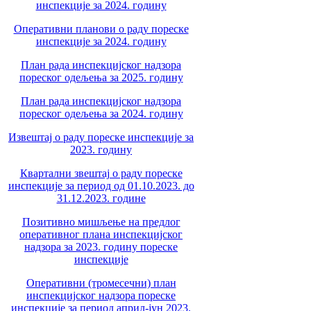
инспекције за 2024. годину
Оперативни планови о раду пореске
инспекције за 2024. годину
План рада инспекцијског надзора
пореског одељења за 2025. годину
План рада инспекцијског надзора
пореског одељења за 2024. годину
Извештај о раду пореске инспекције за
2023. годину
Квартални звештај о раду пореске
инспекције за период од 01.10.2023. до
31.12.2023. године
Позитивно мишљење на предлог
оперативног плана инспекцијског
надзора за 2023. годину пореске
инспекције
Оперативни (тромесечни) план
инспекцијског надзора пореске
инспекције за период април-јун 2023.