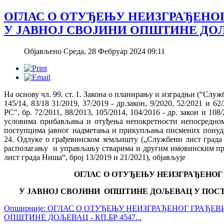
ОГЛАС О ОТУЂЕЊУ НЕИЗГРАЂЕНО
У ЈАВНОЈ СВОЈИНИ ОПШТИНЕ ДОЉЕ
Објављено Среда, 28 Фебруар 2024 09:11
На основу чл. 99. ст. 1. Закона о планирању и изградњи (“Службе
145/14, 83/18 31/2019, 37/2019 - др.закон, 9/2020, 52/2021 и 6
РС", бр. 72/2011, 88/2013, 105/2014, 104/2016 - др. закон и 108
условима прибављања и отуђења непокретности непосредном 
поступцима јавног надметања и прикупљања писмених понуда 
24. Одлуке о грађевинском земљишту („Службени лист града 
располагању и управљању стварима и другим имовинским пр
лист града Ниша“, број 13/2019 и 21/2021), објављује
ОГЛАС
О
ОТУЂЕЊ
У НЕИЗГРАЂЕНО
У
ЈАВН
ОЈ
СВОЈИН
И
ОПШТИНЕ ДОЉЕВАЦ
У
ПОС
Опширније: ОГЛАС О ОТУЂЕЊУ НЕИЗГРАЂЕНОГ ГРАЂЕ
ОПШТИНЕ ДОЉЕВАЦ - КП.БР 4547...