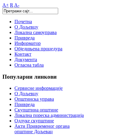
A+
R
A-
Почетна
О Дољевцу
Локална самоуправа
Привреда
Информатор
Обједињена процедура
Контакт
Документа
Огласна табла
Популарни
линкови
Сервисне информације
О Дољевцу
Општинска управа
Привреда
Скупштина општине
Локална пореска администрација
Одлуке скупштине
Акти Привременог органа
општине Дољевац