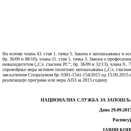
На основу члана 43. став 1. тачка 5. Закона о запошљавању и о
бр. 36/09 и 88/10), члана 11. став 1. тачка 3. Закона о профес
инвалидитетом („Сл. гласник РС“, бр. 36/09 и 32/13), члана 9.,
спровођење мера активне политике запошљавања („Сл. гласник РС“
закљученим Споразумом бр. 0301-1541-154/2015 од 15.09.2015.
реализацији програма или мера АПЗ за 2015.годину
НАЦИОНАЛНА СЛУЖБА ЗА ЗАПОШЉ
Дана 2
9
.09.201
Распису
ЈАВНИ КОН