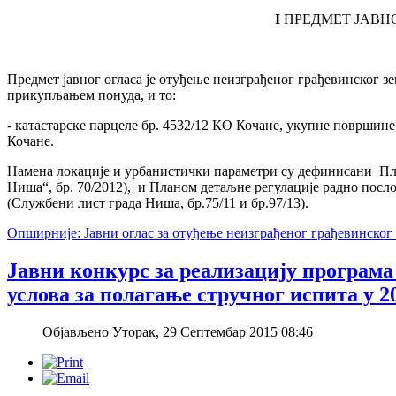
I
ПРЕДМЕТ ЈАВН
Предмет јавног огласа је отуђење неизграђеног грађевинског з
прикупљањем понуда, и то:
- катастарске парцеле бр. 4532/12 КО Кочане, укупне површине
Кочане.
Намена локације и урбанистички параметри су дефинисани Пла
Ниша“, бр. 70/2012), и Планом детаљне регулације радно посл
(Службени лист града Ниша, бр.75/11 и бр.97/13).
Опширније: Јавни оглас за отуђење неизграђеног грађевинског
Јавни конкурс за реализацију програма
услова за полагање стручног испита у 2
Објављено Уторак, 29 Септембар 2015 08:46