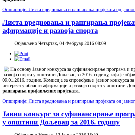
Опширније: Листа вредновања и рангирања пројеката од јавно
Листа вредновања и рангирања пројекат
афирмације и развоја спорта
Објављено Четвртак, 04 Фебруар 2016 08:09
На основу Јавног конкурса за суфинансирање програма и пр
развоја спорта у општини Дољевац за 2016. годину, који је обј
09.01.2016. године, Комисија за спровођење јавног конкурса з
интереса у области афирмације и развоја спорта у општини Дољ
рангирања пријављених пројеката
.
Опширније: Листа вредновања и рангирања пројеката од јавног 
Јавни конкурс за суфинансирање програ
у општини Дољевац за 2016. годину
Објављено Уторак, 12 Јануар 2016 15:49