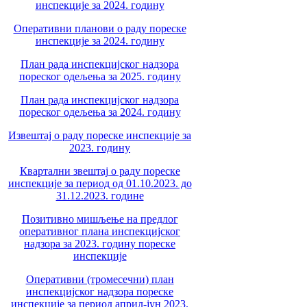
инспекције за 2024. годину
Оперативни планови о раду пореске
инспекције за 2024. годину
План рада инспекцијског надзора
пореског одељења за 2025. годину
План рада инспекцијског надзора
пореског одељења за 2024. годину
Извештај о раду пореске инспекције за
2023. годину
Квартални звештај о раду пореске
инспекције за период од 01.10.2023. до
31.12.2023. године
Позитивно мишљење на предлог
оперативног плана инспекцијског
надзора за 2023. годину пореске
инспекције
Оперативни (тромесечни) план
инспекцијског надзора пореске
инспекције за период април-јун 2023.