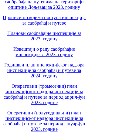
саобраћаја на путевима на територији
општине Дољевац за 2023. годину
Прописи по којима поступа инспекција
за саобраћај и путеве
Планови саобраћајне инспекције за
2023. годину
Извештаји о раду саобраћајне
инспекције за 2023. годину
Годишњи план инспекцијског надзора
инспекције за саобраћај и путеве за
2024. годину
Оперативни (тромесечни) план
инспекцијског надзора инспекције за
саобраћај и путеве за период април-јун
2023. године
Оперативни (полугодишњни) план
инспекцијског надзора инспекције за
саобраћај и путеве за период јануар-јун
2023. године