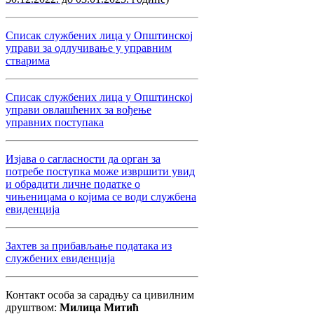
Списак службених лица у Општинској
управи за одлучивање у управним
стварима
Списак службених лица у Општинској
управи овлашћених за вођење
управних поступака
Изјава о сагласности да орган за
потребе поступка може извршити увид
и обрадити личне податке о
чињеницама о којима се води службена
евиденција
Захтев за прибављање података из
службених евиденција
Контакт особа за сарадњу са цивилним
друштвом:
Милица Митић