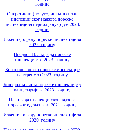
године
Оперативни (полугодишњни) план
инспекцијског надзора пореске
инспекције за период јануар-јун 2023.
године
Извештај о раду пореске инспекције за
2022. годину
Предлог Плана рада пореске
инспекције за 2023. годину
Контролна листа пореске инспекције
на терену за 2023. годину
Контролна листа пореске инспекције у
канцеларији за 2023. годину
План рада инспекцијског надзора
пореског одељења за 2021. годину
Извештај о раду пореске инспекције за
2020. годину
План рада пореске инспекције за 2020.