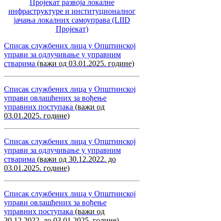
Пројекат развоја локалне
инфраструктуре и институционалног
јачања локалних самоуправa (LIID
Пројекат)
Списак службених лица у Општинској
управи за одлучивање у управним
стварима
(важи од 03.01.2025. године)
Списак службених лица у Општинској
управи овлашћених за вођење
управних поступака
(важи од
03.01.2025. године)
Списак службених лица у Општинској
управи за одлучивање у управним
стварима
(важи од 30.12.2022. до
03.01.2025. године)
Списак службених лица у Општинској
управи овлашћених за вођење
управних поступака
(важи од
30.12.2022. до 03.01.2025. године)