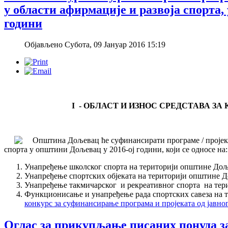
у области афирмације и развоја спорта,
години
Објављено Субота, 09 Јануар 2016 15:19
I - ОБЛАСТ И ИЗНОС СРЕДСТАВА ЗА
Општина Дољев
ац ће суфинансирати програме / пројек
спорта у општини Дољевац у 2016-ој години, који се односе на:
Унапређење школског спорта на територији општине До
Унапређење спортских објеката на територији општине 
Унапређење такмичарског и рекреативног спорта на те
Функционисање и унапређење рада спортских савеза на
конкурс за суфинансирање програма и пројеката од јавног
Оглас за прикупљање писаних понуда з