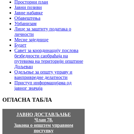
Просторни план
Јавни позиви
Јавне набавке
Обавештења
Урбанизам
Лице за заштиту података о
личности
Месне заједнице
Буџет
Савет за координацију послова
безбедности саобраћаја на
путевима на територији општине
Дољевац
Одељење за општу управу и
ванпривредне делатности
Приступ информацијама од
јавног значаја
ОГЛАСНА
ТАБЛА
ЈАВНО ДОСТАВЉАЊЕ
Члан 78.
Закона о општем управном
поступку