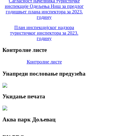
Сагласност начелника туристичке
инспекције Одељења Ниш за предлог
годишњег плана инспектора за 2023.
годину
План инспекцијског надзора
туристичког инспектора за 2023.
годину
Контролне
листе
Контролне листе
Унапреди
пословање предузећа
Укидање
печата
Аква
парк Дољевац