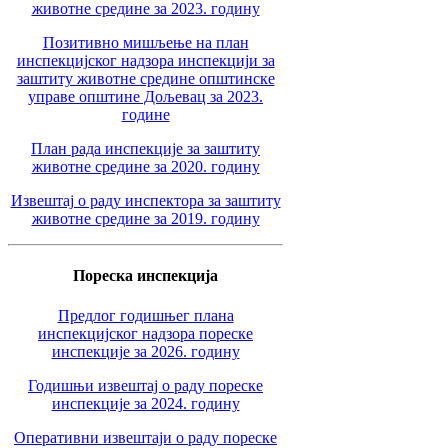
животне средине за 2023. годину
Позитивно мишљење на план
инспекцијског надзора инспекцији за
заштиту животне средине општинске
управе општине Дољевац за 2023.
године
План рада инспекције за заштиту
животне средине за 2020. годину
Извештај о раду инспектора за заштиту
животне средине за 2019. годину
Пореска инспекција
Предлог годишњег плана
инспекцијског надзора пореске
инспекције за 2026. годину
Годишњи извештај о раду пореске
инспекције за 2024. годину
Оперативни извештаји о раду пореске