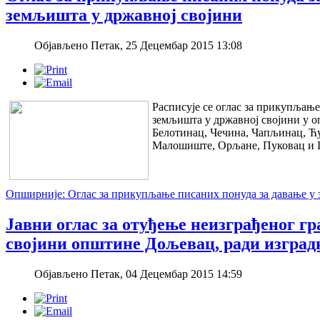
земљишта у државној својини
Објављено Петак, 25 Децембар 2015 13:08
Расписује се оглас за прикупљањ
земљишта у државној својини у 
Белотинац, Чечина, Чапљинац, Ћ
Малошиште, Орљане, Пуковац и
Опширније: Оглас за прикупљање писаних понуда за давање у
Јавни оглас за отуђење неизграђеног г
својини општине Дољевац, ради изгра
Објављено Петак, 04 Децембар 2015 14:59