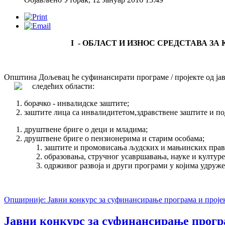
I - ОБЛАСТ И ИЗНОС СРЕДСТАВА ЗА
Општина Дољевац ће суфинансирати програме / пројекте од јав
следећих области:
борачко - инвалидске заштите;
заштите лица са инвалидитетом,здравствене заштите и по
друштвене бриге о деци и младима;
друштвене бриге о пензионерима и старим особама;
заштите и промовисања људских и мањинских прав
образовања, стручног усавршавања, науке и културе
одрживог развоја и други програми у којима удруж
Опширније: Јавни конкурс за суфинансирање програма и пројека
Јавни конкурс за суфинансирање програ