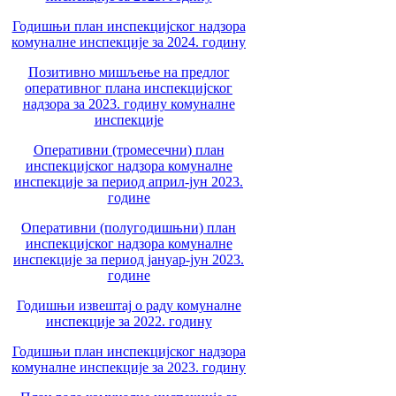
Годишњи план инспекцијског надзора
комуналне инспекције за 2024. годину
Позитивно мишљење на предлог
оперативног плана инспекцијског
надзора за 2023. годину комуналне
инспекције
Оперативни (тромесечни) план
инспекцијског надзора комуналне
инспекције за период април-јун 2023.
године
Оперативни (полугодишњни) план
инспекцијског надзора комуналне
инспекције за период јануар-јун 2023.
године
Годишњи извештај о раду комуналне
инспекције за 2022. годину
Годишњи план инспекцијског надзора
комуналне инспекције за 2023. годину