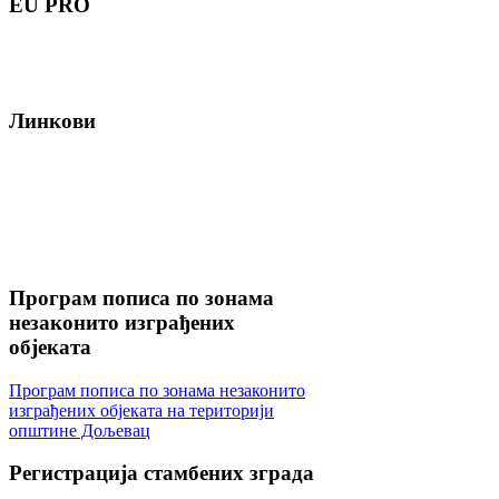
EU
PRO
Линкови
Програм
пописа по зонама
незаконито изграђених
објеката
Програм пописа по зонама незаконито
изграђених објеката на територији
општине Дољевац
Регистрација
стамбених зграда