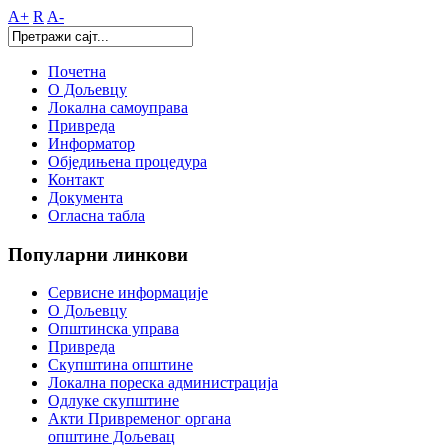
A+
R
A-
Почетна
О Дољевцу
Локална самоуправа
Привреда
Информатор
Обједињена процедура
Контакт
Документа
Огласна табла
Популарни
линкови
Сервисне информације
О Дољевцу
Општинска управа
Привреда
Скупштина општине
Локална пореска администрација
Одлуке скупштине
Акти Привременог органа
општине Дољевац