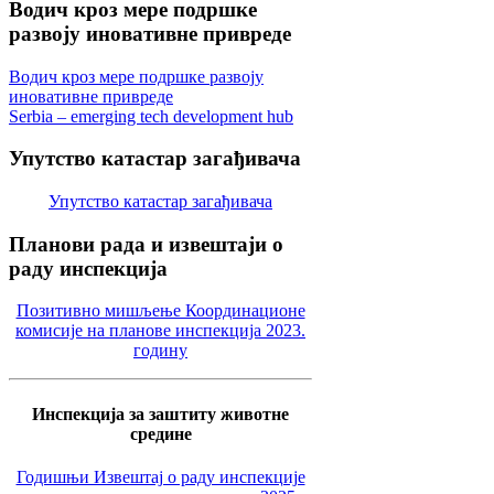
Водич
кроз мере подршке
развоју иновативне привреде
Водич кроз мере подршке развоју
иновативне привреде
Serbia – emerging tech development hub
Упутство
катастар загађивача
Упутство катастар загађивача
Планови
рада и извештаји о
раду инспекција
Позитивно мишљење Координационе
комисије на планове инспекција 2023.
годину
Инспекција за заштиту животне
средине
Годишњи Извештај о раду инспекције