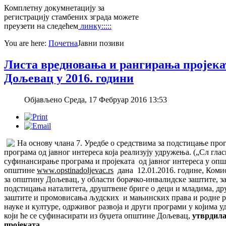
Комплетну докумнетацију за
регистрацију стамбених зграда можете
преузети на следећем
линку:::::
You are here:
Почетна
Јавни позиви
Листа вредновања и рангирања пројекат
Дољевац у 2016. години
Објављено Среда, 17 Фебруар 2016 13:53
На основу члана 7. Уредбе о средствима за подстицање про
програма од јавног интереса која реализују удружења. („Сл глас
суфинансирање програма и пројеката од јавног интереса у опш
општине
www.opstinadoljevac.rs
дана 12.01.2016. године, Комиси
за општину Дољевац, у области борачко-инвалидске заштите, з
подстицања наталитета, друштвене бриге о деци и младима, др
заштите и промовисања људских и мањинских права и родне р
науке и културе, одрживог развоја и други програми у којима 
који ће се суфинасирати из буџета општине Дољевац,
утврдила
пројеката.