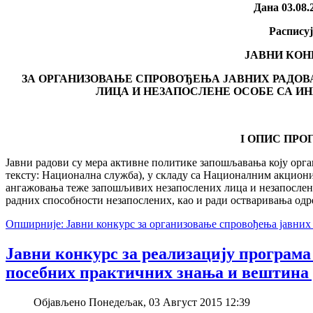
Дана 03.08.
Распису
ЈАВНИ КОН
ЗА ОРГАНИЗОВАЊЕ СПРОВОЂЕЊА ЈАВНИХ РАДОВ
ЛИЦА И НЕЗАПОСЛЕНЕ ОСОБЕ СА ИН
I ОПИС ПРО
Јавни радови су мера активне политике запошљавања коју орг
тексту: Национална служба), у складу са Националним акцион
ангажовања теже запошљивих незапослених лица и незапослени
радних способности незапослених, као и ради остваривања одр
Опширније: Јавни конкурс за организовање спровођења јавних р
Јавни конкурс за реализацију програма
посебних практичних знања и вештина у
Објављено Понедељак, 03 Август 2015 12:39