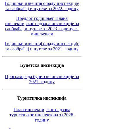
Годишњи извештај о раду инспекције
за саобраћај и путеве за 2022. годину
Предлог годишњег Плана
инспекцијског надзора инспекције за
саобраћај и путеве за 2023. годину са
мишљењем
Годишњи извештај о раду инспекције
за саобраћај и путеве за 2021. годину
Буџетска инспекција
Програм рада буџетске инспекције за
2021. годину
Туристичка инспекција
План инспекцијског надзора
туристичког инспектора за 2026.
годину