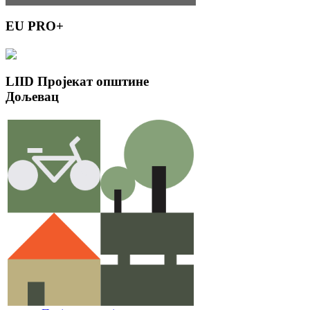
EU
PRO+
LIID
Пројекат општине
Дољевац