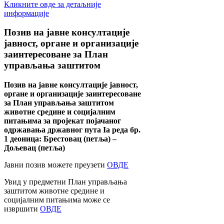
Кликните овде за детаљније
информације
Позив
на јавне консултације
јавност, органе и организације
заинтересоване за План
управљања заштитом
Позив на јавне консултације јавност,
органе и организације заинтересоване
за План управљања заштитом
животне средине и социјалним
питањима за пројекат појачаног
одржавања државног пута Ia реда бр.
1 деоница: Брестовац (петља) –
Дољевац (петља)
Јавни позив можете преузети
ОВДЕ
Увид у предметни План управљања
заштитом животне средине и
социјалним питањима може се
извршити
ОВДЕ