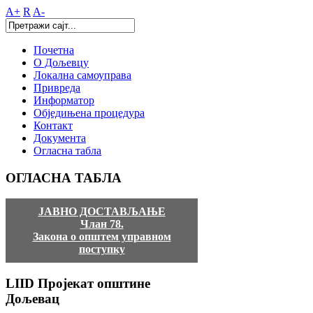
A+
R
A-
Почетна
О Дољевцу
Локална самоуправа
Привреда
Информатор
Обједињена процедура
Контакт
Документа
Огласна табла
ОГЛАСНА
ТАБЛА
ЈАВНО ДОСТАВЉАЊЕ
Члан 78.
Закона о општем управном
поступку
LIID
Пројекат општине
Дољевац