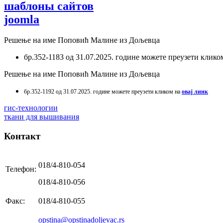
шаблоны сайтов
joomla
Решење на име Поповић Малине из Дољевца
бр.352-1183 од 31.07.2025. године можете преузети клико
Решење на име Поповић Малине из Дољевца
бр.352-1192 од 31.07.2025.
године можете преузети кликом на
овај линк
гис-технологии
ткани для вышивания
Контакт
018/4-810-054
Телефон:
018/4-810-056
Факс:
018/4-810-055
opstina@opstinadoljevac.rs