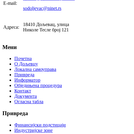
E-mail:
sodoljevac@ninet.rs
18410 Дољевац, улица
Адреса:
Николе Тесле број 121
Мени
Почетна
О Дољевцу
Локална самоуправа
Привреда
Информатор
Обједињена процедура
Контакт
Документа
Огласна табла
Привреда
Финансијски подстицаји
Индустријске зоне