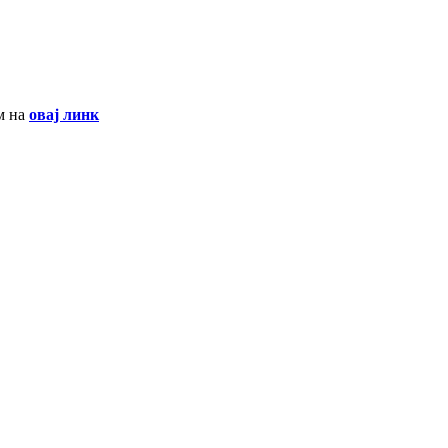
м на
овај линк