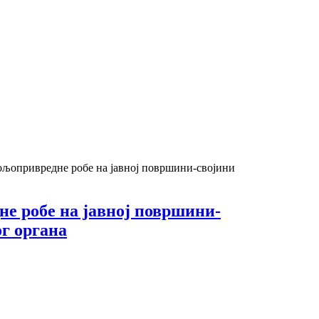
ољопривредне робе на јавној површини-својини
не робе на јавној површини-
г органа