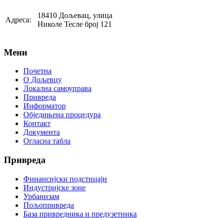
18410 Дољевац, улица
Адреса:
Николе Тесле број 121
Мени
Почетна
О Дољевцу
Локална самоуправа
Привреда
Информатор
Обједињена процедура
Контакт
Документа
Огласна табла
Привреда
Финансијски подстицаји
Индустријске зоне
Урбанизам
Пољопривреда
База привредника и предузетника