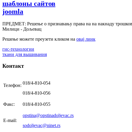
шаблоны сайтов
joomla
ПРЕДМЕТ: Решење о признавању права на на накнаду трошкова
Милици - Дољевац
Решење можете преузети кликом на
овај линк
гис-технологии
ткани для вышивания
Контакт
018/4-810-054
Телефон:
018/4-810-056
Факс:
018/4-810-055
opstina@opstinadoljevac.rs
E-mail:
sodoljevac@ninet.rs