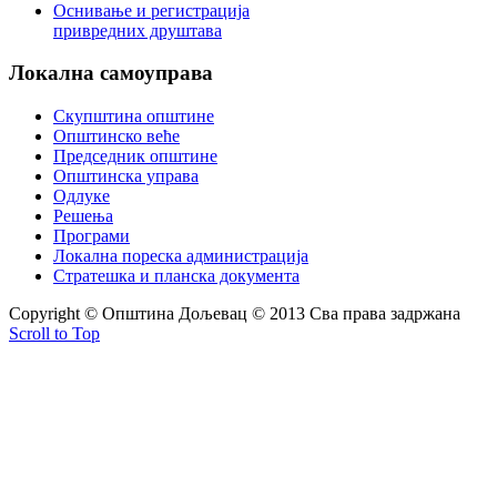
Оснивање и регистрација
привредних друштава
Локална
самоуправа
Скупштина општине
Општинско веће
Председник општине
Општинска управа
Одлуке
Решења
Програми
Локална пореска администрација
Стратешка и планска документа
Copyright © Oпштина Дољевац © 2013 Сва права задржана
Scroll to Top