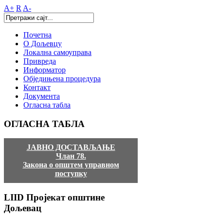
A+
R
A-
Почетна
О Дољевцу
Локална самоуправа
Привреда
Информатор
Обједињена процедура
Контакт
Документа
Огласна табла
ОГЛАСНА
ТАБЛА
ЈАВНО ДОСТАВЉАЊЕ
Члан 78.
Закона о општем управном
поступку
LIID
Пројекат општине
Дољевац