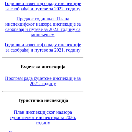
Годишњи извештај о раду инспекције
за саобраћај и путеве за 2022. годину
Предлог годишњег Плана
инспекцијског надзора инспекције за
саобраћај и путеве за 2023. годину са
мишљењем
Годишњи извештај о раду инспекције
за саобраћај и путеве за 2021. годину
Буџетска инспекција
Програм рада буџетске инспекције за
2021. годину
Туристичка инспекција
План инспекцијског надзора
туристичког инспектора за 2026.
годину