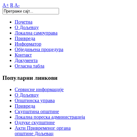
A+
R
A-
Почетна
О Дољевцу
Локална самоуправа
Привреда
Информатор
Обједињена процедура
Контакт
Документа
Огласна табла
Популарни
линкови
Сервисне информације
О Дољевцу
Општинска управа
Привреда
Скупштина општине
Локална пореска администрација
Одлуке скупштине
Акти Привременог органа
општине Дољевац