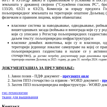
80/17 и 95/18-др закон) и Правилником о условима и пост
земљишта у државној својини ("Службени гласник РС", број 1
133/20, 63/21 и 63/23), Комисија за израду предлога 
пољопривредног земљишта на територији општине Дољевац (у 
физичким и правним лицима, којим обавештава:
власнике система за наводњавање, одводњавање, рибњак
вишегодишњих засада (воћњака и винограда који су у р
који су уписани у Регистар пољопривредних газдинстава 
даљем тексту: пољопривредна инфраструктура) и
власнике домаћих животиња, који су и власници, од
територији јединице локалне самоуправе на којој се прав
пољопривредних газдинстава и налазе се у активно
сточарство),
да доставе потребну документацију ради доказивања пр
територији општине Дољевац за 2025. годину, до дана 31. октобра 2024. године
ДОКУМЕНТАЦИЈА ЗА ПРЕУЗИМАЊЕ:
Јавни позив - ПДФ документ -
преузмите овде
Захтев ППЗ сточарство са изјавом - WORD документ -
пр
Захтев ППЗ пољопривредна инфраструктура - WORD док
гис-технологии
ткани для вышивания
Контакт