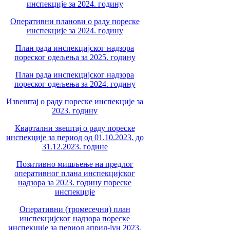
инспекције за 2024. годину
Оперативни планови о раду пореске
инспекције за 2024. годину
План рада инспекцијског надзора
пореског одељења за 2025. годину
План рада инспекцијског надзора
пореског одељења за 2024. годину
Извештај о раду пореске инспекције за
2023. годину
Квартални звештај о раду пореске
инспекције за период од 01.10.2023. до
31.12.2023. године
Позитивно мишљење на предлог
оперативног плана инспекцијског
надзора за 2023. годину пореске
инспекције
Оперативни (тромесечни) план
инспекцијског надзора пореске
инспекције за период април-јун 2023.