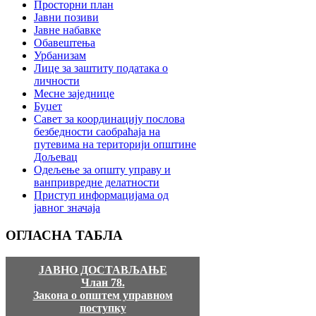
Просторни план
Јавни позиви
Јавне набавке
Обавештења
Урбанизам
Лице за заштиту података о
личности
Месне заједнице
Буџет
Савет за координацију послова
безбедности саобраћаја на
путевима на територији општине
Дољевац
Одељење за општу управу и
ванпривредне делатности
Приступ информацијама од
јавног значаја
ОГЛАСНА
ТАБЛА
ЈАВНО ДОСТАВЉАЊЕ
Члан 78.
Закона о општем управном
поступку