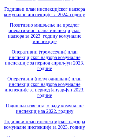
Годишњи план инспекцијског надзора
комуналне инспекције за 2024. годину
Позитивно мишљење на предлог
оперативног плана инспекцијског
надзора за 2023. годину комуналне
инспекције
Оперативни (тромесечни) план
инспекцијског надзора комуналне
инспекције за период април-јун 2023.
године
Оперативни (полугодишњни) план
инспекцијског надзора комуналне
инспекције за период јануар-јун 2023.
године
Годишњи извештај о раду комуналне
инспекције за 2022. годину
Годишњи план инспекцијског надзора
комуналне инспекције за 2023. годину