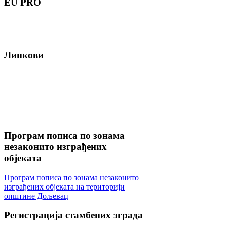
EU
PRO
Линкови
Програм
пописа по зонама
незаконито изграђених
објеката
Програм пописа по зонама незаконито
изграђених објеката на територији
општине Дољевац
Регистрација
стамбених зграда