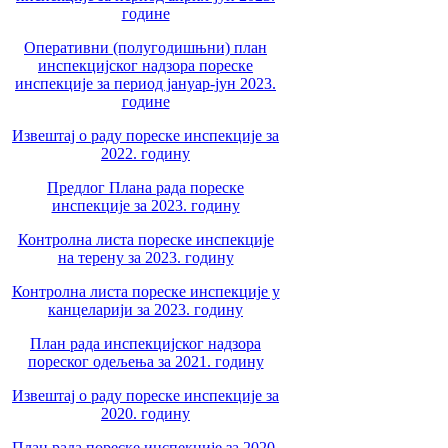
године
Оперативни (полугодишњни) план
инспекцијског надзора пореске
инспекције за период јануар-јун 2023.
године
Извештај о раду пореске инспекције за
2022. годину
Предлог Плана рада пореске
инспекције за 2023. годину
Контролна листа пореске инспекције
на терену за 2023. годину
Контролна листа пореске инспекције у
канцеларији за 2023. годину
План рада инспекцијског надзора
пореског одељења за 2021. годину
Извештај о раду пореске инспекције за
2020. годину
План рада пореске инспекције за 2020.