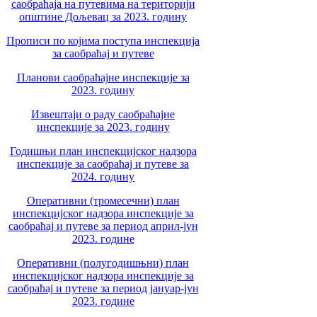
саобраћаја на путевима на територији
општине Дољевац за 2023. годину
Прописи по којима поступа инспекција
за саобраћај и путеве
Планови саобраћајне инспекције за
2023. годину
Извештаји о раду саобраћајне
инспекције за 2023. годину
Годишњи план инспекцијског надзора
инспекције за саобраћај и путеве за
2024. годину
Оперативни (тромесечни) план
инспекцијског надзора инспекције за
саобраћај и путеве за период април-јун
2023. године
Оперативни (полугодишњни) план
инспекцијског надзора инспекције за
саобраћај и путеве за период јануар-јун
2023. године