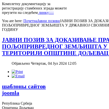
Комплетну докумнетацију за
регистрацију стамбених зграда можете
преузети на следећем
линку:::::
You are here:
Почетна
Јавни позиви
ЈАВНИ ПОЗИВ ЗА ДОКАЗ
ПОЉОПРИВРЕДНОГ ЗЕМЉИШТА У ДРЖАВНОЈ СВОЈИНИ 
ГОДИНУ
ЈАВНИ ПОЗИВ ЗА ДОКАЗИВАЊЕ ПР
ПОЉОПРИВРЕДНОГ ЗЕМЉИШТА У 
ТЕРИТОРИЈИ ОПШТИНЕ ДОЉЕВАЦ З
Објављено Четвртак, 04 Јул 2024 12:05
шаблоны сайтов
joomla
Република Србија
Општина Дољевац