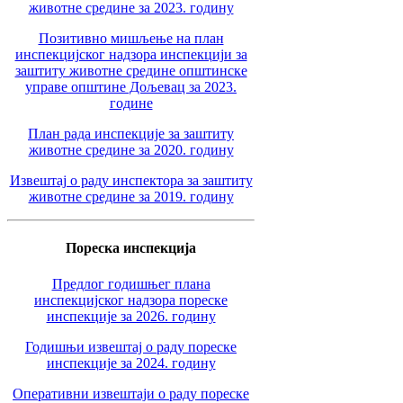
животне средине за 2023. годину
Позитивно мишљење на план
инспекцијског надзора инспекцији за
заштиту животне средине општинске
управе општине Дољевац за 2023.
године
План рада инспекције за заштиту
животне средине за 2020. годину
Извештај о раду инспектора за заштиту
животне средине за 2019. годину
Пореска инспекција
Предлог годишњег плана
инспекцијског надзора пореске
инспекције за 2026. годину
Годишњи извештај о раду пореске
инспекције за 2024. годину
Оперативни извештаји о раду пореске