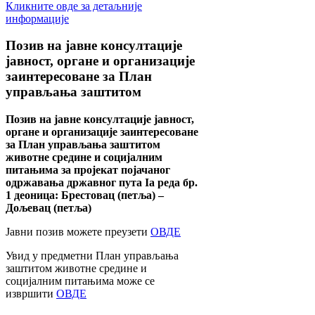
Кликните овде за детаљније
информације
Позив
на јавне консултације
јавност, органе и организације
заинтересоване за План
управљања заштитом
Позив на јавне консултације јавност,
органе и организације заинтересоване
за План управљања заштитом
животне средине и социјалним
питањима за пројекат појачаног
одржавања државног пута Ia реда бр.
1 деоница: Брестовац (петља) –
Дољевац (петља)
Јавни позив можете преузети
ОВДЕ
Увид у предметни План управљања
заштитом животне средине и
социјалним питањима може се
извршити
ОВДЕ