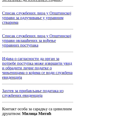
Списак службених лица у Општинској
управи за одлучивање у управним
стварима
Списак службених лица у Општинској
управи овлашћених за вођење
управних поступака
Изјава о сагласности да орган за
потребе поступка може извршити увид
и обрадити личне податке о
чињеницама о којима се води службена
евиденција
Захтев за прибављање података из
службених евиденција
Контакт особа за сарадњу са цивилним
друштвом:
Милица Митић