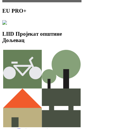
EU
PRO+
LIID
Пројекат општине
Дољевац