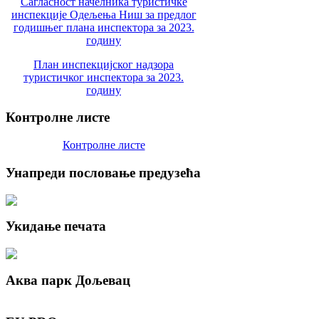
Сагласност начелника туристичке
инспекције Одељења Ниш за предлог
годишњег плана инспектора за 2023.
годину
План инспекцијског надзора
туристичког инспектора за 2023.
годину
Контролне
листе
Контролне листе
Унапреди
пословање предузећа
Укидање
печата
Аква
парк Дољевац