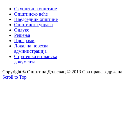
Скупштина општине
Општинско веће
Председник општине
Општинска управа
Одлуке
Решења
Програми
Локална пореска
администрација
Стратешка и планска
документа
Copyright © Oпштина Дољевац © 2013 Сва права задржана
Scroll to Top