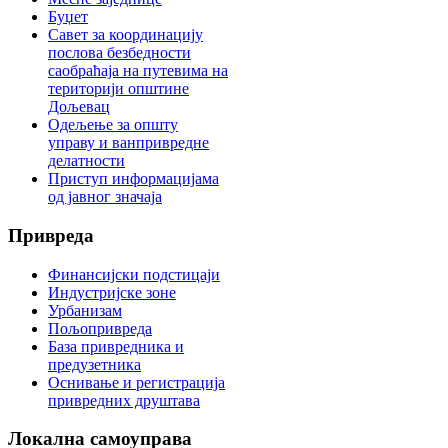
Буџет
Савет за координацију
послова безбедности
саобраћаја на путевима на
територији општине
Дољевац
Одељење за општу
управу и ванпривредне
делатности
Приступ информацијама
од јавног значаја
Привреда
Финансијски подстицаји
Индустријске зоне
Урбанизам
Пољопривреда
База привредника и
предузетника
Оснивање и регистрација
привредних друштава
Локална
самоуправа