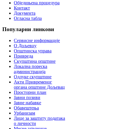
Обједињена процедура
Контакт
Документа
Огласна табла
Популарни
линкови
Сервисне информације
О Дољевцу
Општинска управа
Привреда
Скупштина општине
Локална пореска
администрација
Одлуке скупштине
Акти Привременог
органа општине Дољевац
Просторни план
Јавни позиви
Јавне набавке
Обавештења
Урбанизам
Лице за заштиту података
о личности
Месне заједнице