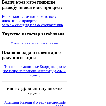
Водич
кроз мере подршке
развоју иновативне привреде
Водич кроз мере подршке развоју
иновативне привреде
Serbia – emerging tech development hub
Упутство
катастар загађивача
Упутство катастар загађивача
Планови
рада и извештаји о
раду инспекција
Позитивно мишљење Координационе
комисије на планове инспекција 2023.
годину
Инспекција за заштиту животне
средине
Годишњи Извештај о раду инспекције