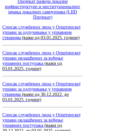
Пројекат развоја локалне
инфраструктуре и институционалног
јачања локалних самоуправa (LIID
Пројекат)
Списак службених лица у Општинској
управи за одлучивање у управним
стварима
(важи од 03.01.2025. године)
Списак службених лица у Општинској
управи овлашћених за вођење
управних поступака
(важи од
03.01.2025. године)
Списак службених лица у Општинској
управи за одлучивање у управним
стварима
(важи од 30.12.2022. до
03.01.2025. године)
Списак службених лица у Општинској
управи овлашћених за вођење
управних поступака
(важи од
30.12.2022. до 03.01.2025. године)