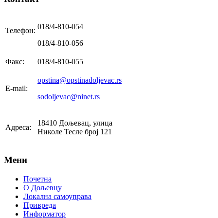
018/4-810-054
Телефон:
018/4-810-056
Факс:
018/4-810-055
opstina@opstinadoljevac.rs
E-mail:
sodoljevac@ninet.rs
18410 Дољевац, улица
Адреса:
Николе Тесле број 121
Мени
Почетна
О Дољевцу
Локална самоуправа
Привреда
Информатор