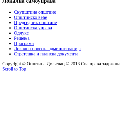
Локална
самоуправа
Скупштина општине
Општинско веће
Председник општине
Општинска управа
Одлуке
Решења
Програми
Локална пореска администрација
Стратешка и планска документа
Copyright © Oпштина Дољевац © 2013 Сва права задржана
Scroll to Top