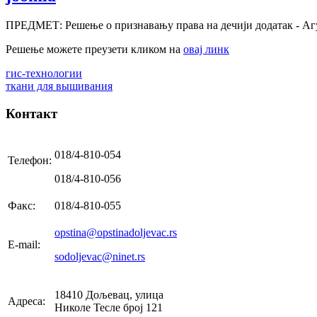
ПРЕДМЕТ: Решење о признавању права на дечији додатак - А
Решење можете преузети кликом на
овај линк
гис-технологии
ткани для вышивания
Контакт
018/4-810-054
Телефон:
018/4-810-056
Факс:
018/4-810-055
opstina@opstinadoljevac.rs
E-mail:
sodoljevac@ninet.rs
18410 Дољевац, улица
Адреса:
Николе Тесле број 121