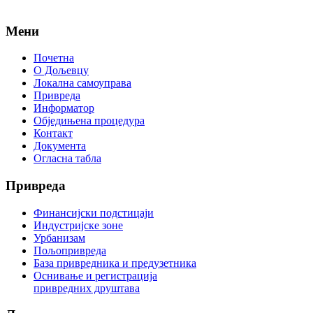
Мени
Почетна
О Дољевцу
Локална самоуправа
Привреда
Информатор
Обједињена процедура
Контакт
Документа
Огласна табла
Привреда
Финансијски подстицаји
Индустријске зоне
Урбанизам
Пољопривреда
База привредника и предузетника
Оснивање и регистрација
привредних друштава