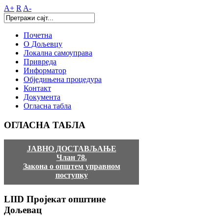
A+
R
A-
Почетна
О Дољевцу
Локална самоуправа
Привреда
Информатор
Обједињена процедура
Контакт
Документа
Огласна табла
ОГЛАСНА
ТАБЛА
ЈАВНО ДОСТАВЉАЊЕ
Члан 78.
Закона о општем управном
поступку
LIID
Пројекат општине
Дољевац