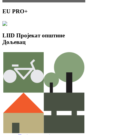
EU
PRO+
LIID
Пројекат општине
Дољевац