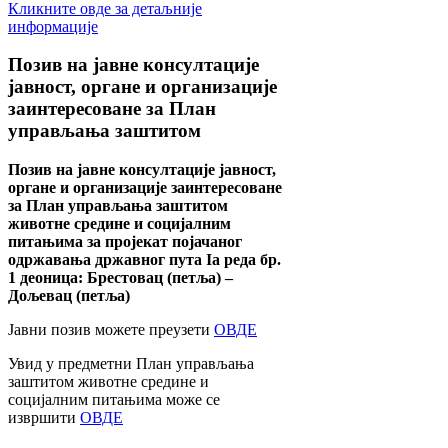
Кликните овде за детаљније
информације
Позив
на јавне консултације
јавност, органе и организације
заинтересоване за План
управљања заштитом
Позив на јавне консултације јавност,
органе и организације заинтересоване
за План управљања заштитом
животне средине и социјалним
питањима за пројекат појачаног
одржавања државног пута Ia реда бр.
1 деоница: Брестовац (петља) –
Дољевац (петља)
Јавни позив можете преузети
ОВДЕ
Увид у предметни План управљања
заштитом животне средине и
социјалним питањима може се
извршити
ОВДЕ