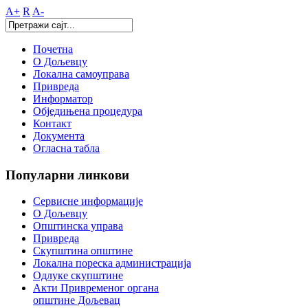
A+
R
A-
Почетна
О Дољевцу
Локална самоуправа
Привреда
Информатор
Обједињена процедура
Контакт
Документа
Огласна табла
Популарни
линкови
Сервисне информације
О Дољевцу
Општинска управа
Привреда
Скупштина општине
Локална пореска администрација
Одлуке скупштине
Акти Привременог органа
општине Дољевац