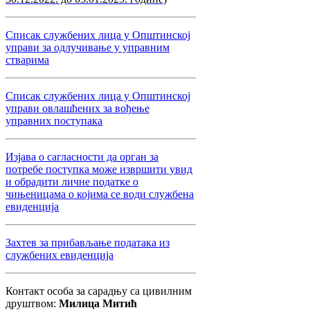
Списак службених лица у Општинској
управи за одлучивање у управним
стварима
Списак службених лица у Општинској
управи овлашћених за вођење
управних поступака
Изјава о сагласности да орган за
потребе поступка може извршити увид
и обрадити личне податке о
чињеницама о којима се води службена
евиденција
Захтев за прибављање података из
службених евиденција
Контакт особа за сарадњу са цивилним
друштвом:
Милица Митић