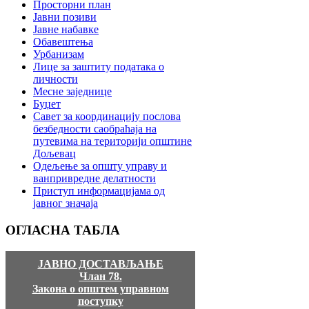
Просторни план
Јавни позиви
Јавне набавке
Обавештења
Урбанизам
Лице за заштиту података о
личности
Месне заједнице
Буџет
Савет за координацију послова
безбедности саобраћаја на
путевима на територији општине
Дољевац
Одељење за општу управу и
ванпривредне делатности
Приступ информацијама од
јавног значаја
ОГЛАСНА
ТАБЛА
ЈАВНО ДОСТАВЉАЊЕ
Члан 78.
Закона о општем управном
поступку