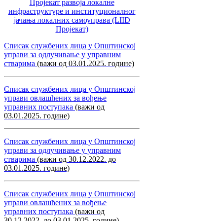
Пројекат развоја локалне
инфраструктуре и институционалног
јачања локалних самоуправa (LIID
Пројекат)
Списак службених лица у Општинској
управи за одлучивање у управним
стварима
(важи од 03.01.2025. године)
Списак службених лица у Општинској
управи овлашћених за вођење
управних поступака
(важи од
03.01.2025. године)
Списак службених лица у Општинској
управи за одлучивање у управним
стварима
(важи од 30.12.2022. до
03.01.2025. године)
Списак службених лица у Општинској
управи овлашћених за вођење
управних поступака
(важи од
30.12.2022. до 03.01.2025. године)