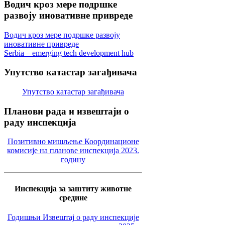
Водич
кроз мере подршке
развоју иновативне привреде
Водич кроз мере подршке развоју
иновативне привреде
Serbia – emerging tech development hub
Упутство
катастар загађивача
Упутство катастар загађивача
Планови
рада и извештаји о
раду инспекција
Позитивно мишљење Координационе
комисије на планове инспекција 2023.
годину
Инспекција за заштиту животне
средине
Годишњи Извештај о раду инспекције