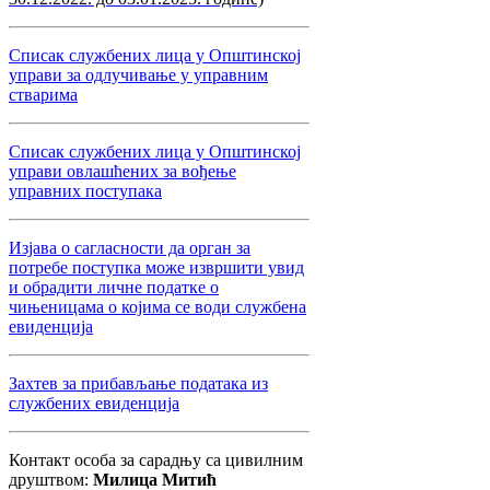
Списак службених лица у Општинској
управи за одлучивање у управним
стварима
Списак службених лица у Општинској
управи овлашћених за вођење
управних поступака
Изјава о сагласности да орган за
потребе поступка може извршити увид
и обрадити личне податке о
чињеницама о којима се води службена
евиденција
Захтев за прибављање података из
службених евиденција
Контакт особа за сарадњу са цивилним
друштвом:
Милица Митић