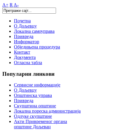
A+
R
A-
Почетна
О Дољевцу
Локална самоуправа
Привреда
Информатор
Обједињена процедура
Контакт
Документа
Огласна табла
Популарни
линкови
Сервисне информације
О Дољевцу
Општинска управа
Привреда
Скупштина општине
Локална пореска администрација
Одлуке скупштине
Акти Привременог органа
општине Дољевац