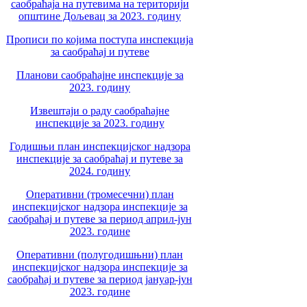
саобраћаја на путевима на територији
општине Дољевац за 2023. годину
Прописи по којима поступа инспекција
за саобраћај и путеве
Планови саобраћајне инспекције за
2023. годину
Извештаји о раду саобраћајне
инспекције за 2023. годину
Годишњи план инспекцијског надзора
инспекције за саобраћај и путеве за
2024. годину
Оперативни (тромесечни) план
инспекцијског надзора инспекције за
саобраћај и путеве за период април-јун
2023. године
Оперативни (полугодишњни) план
инспекцијског надзора инспекције за
саобраћај и путеве за период јануар-јун
2023. године