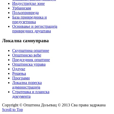
Индустријске зоне
Урбанизам
Пољопривреда
База привредника и
предузетника
Оснивање и регистрација
привредних друштава
Локална
самоуправа
Скупштина општине
Општинско веће
Председник општине
Општинска управа
Одлуке
Решења
Програми
Локална пореска
администрација
Стратешка и планска
документа
Copyright © Oпштина Дољевац © 2013 Сва права задржана
Scroll to Top