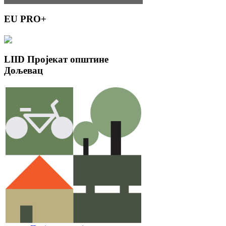
EU
PRO+
LIID
Пројекат општине
Дољевац