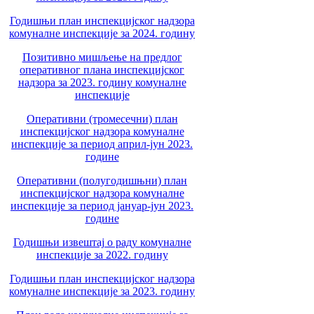
Годишњи план инспекцијског надзора
комуналне инспекције за 2024. годину
Позитивно мишљење на предлог
оперативног плана инспекцијског
надзора за 2023. годину комуналне
инспекције
Оперативни (тромесечни) план
инспекцијског надзора комуналне
инспекције за период април-јун 2023.
године
Оперативни (полугодишњни) план
инспекцијског надзора комуналне
инспекције за период јануар-јун 2023.
године
Годишњи извештај о раду комуналне
инспекције за 2022. годину
Годишњи план инспекцијског надзора
комуналне инспекције за 2023. годину