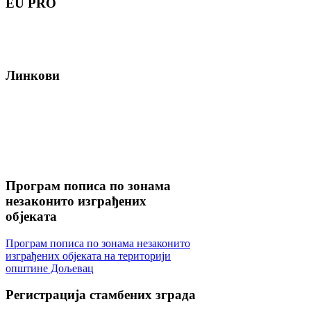
EU
PRO
Линкови
Програм
пописа по зонама
незаконито изграђених
објеката
Програм пописа по зонама незаконито
изграђених објеката на територији
општине Дољевац
Регистрација
стамбених зграда