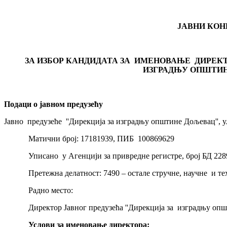
ЈАВНИ КОН
ЗА ИЗБОР КАНДИДАТА ЗА ИМЕНОВАЊЕ ДИРЕКТО
ИЗГРАДЊУ ОПШТИН
Подаци о јавном предузећу
Јавно предузеће ''Дирекција за изградњу општине Дољевац'', у
Матични број: 17181939, ПИБ 100869629
Уписано у Агенцији за привредне регистре, број БД 228910
Претежна делатност: 7490 – остале стручне, научне и тех
Радно место:
Директор Јавног предузећа ''Дирекција за изградњу општ
Услови за именовање директора: