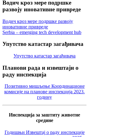
Водич
кроз мере подршке
развоју иновативне привреде
Водич кроз мере подршке развоју
иновативне привреде
Serbia – emerging tech development hub
Упутство
катастар загађивача
Упутство катастар загађивача
Планови
рада и извештаји о
раду инспекција
Позитивно мишљење Координационе
комисије на планове инспекција 2023.
годину
Инспекција за заштиту животне
средине
Годишњи Извештај о раду инспекције