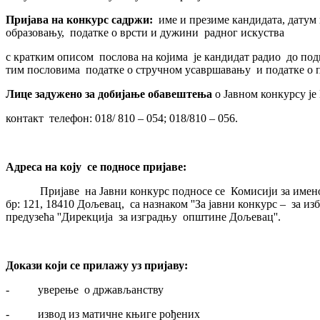
Пријава на конкурс садржи:
име и презиме кандидата, датум 
образовању, податке о врсти и дужини радног искуства
с кратким описом послова на којима је кандидат радио до по
тим пословима податке о стручном усавршавању и податке о 
Лице задуж
е
но
за добијање обавештења
о Jавном конкурсу је
контакт телефон: 018/ 810 – 054; 018/810 – 056.
Адреса на коју се
подносе
пријаве
:
Пријаве на Jавни конкурс подносе се Комисији за именова
бр: 121, 18410 Дољевац, са назнаком ''За јавни конкурс – за и
предузећа ''Дирекција за изградњу општине Дољевац''.
Докази који се прилажу уз пријаву:
- уверење о држављанству
- извод из матичне књиге рођених