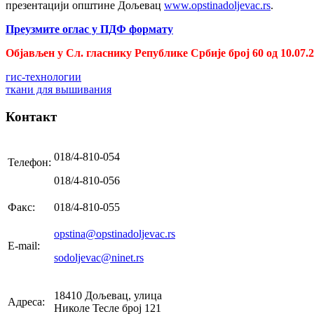
презентацији општине Дољевац
www.opstinadoljevac.rs
.
Преузмите оглас у ПДФ формату
Објављен у Сл. гласнику Републике Србије број 60 од 10.07.2
гис-технологии
ткани для вышивания
Контакт
018/4-810-054
Телефон:
018/4-810-056
Факс:
018/4-810-055
opstina@opstinadoljevac.rs
E-mail:
sodoljevac@ninet.rs
18410 Дољевац, улица
Адреса:
Николе Тесле број 121