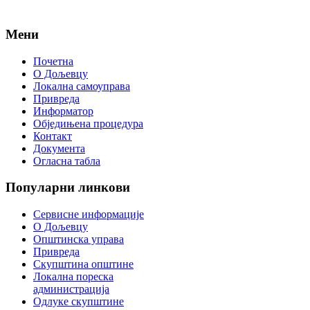
Мени
Почетна
О Дољевцу
Локална самоуправа
Привреда
Информатор
Обједињена процедура
Контакт
Документа
Огласна табла
Популарни
линкови
Сервисне информације
О Дољевцу
Општинска управа
Привреда
Скупштина општине
Локална пореска
администрација
Одлуке скупштине