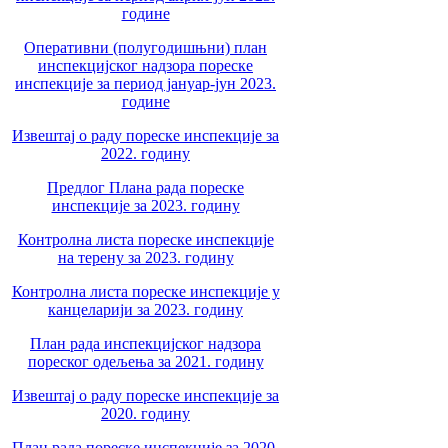
године
Оперативни (полугодишњни) план
инспекцијског надзора пореске
инспекције за период јануар-јун 2023.
године
Извештај о раду пореске инспекције за
2022. годину
Предлог Плана рада пореске
инспекције за 2023. годину
Контролна листа пореске инспекције
на терену за 2023. годину
Контролна листа пореске инспекције у
канцеларији за 2023. годину
План рада инспекцијског надзора
пореског одељења за 2021. годину
Извештај о раду пореске инспекције за
2020. годину
План рада пореске инспекције за 2020.