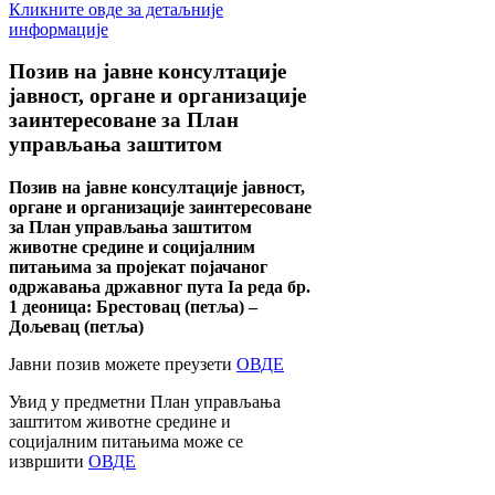
Кликните овде за детаљније
информације
Позив
на јавне консултације
јавност, органе и организације
заинтересоване за План
управљања заштитом
Позив на јавне консултације јавност,
органе и организације заинтересоване
за План управљања заштитом
животне средине и социјалним
питањима за пројекат појачаног
одржавања државног пута Ia реда бр.
1 деоница: Брестовац (петља) –
Дољевац (петља)
Јавни позив можете преузети
ОВДЕ
Увид у предметни План управљања
заштитом животне средине и
социјалним питањима може се
извршити
ОВДЕ