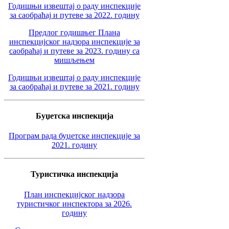
Годишњи извештај о раду инспекције
за саобраћај и путеве за 2022. годину
Предлог годишњег Плана
инспекцијског надзора инспекције за
саобраћај и путеве за 2023. годину са
мишљењем
Годишњи извештај о раду инспекције
за саобраћај и путеве за 2021. годину
Буџетска инспекција
Програм рада буџетске инспекције за
2021. годину
Туристичка инспекција
План инспекцијског надзора
туристичког инспектора за 2026.
годину