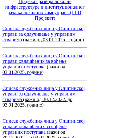
Пројекат развоја локалне
инфраструктуре и институционалног
јачања локалних самоуправa (LIID
Пројекат)
Списак службених лица у Општинској
управи за одлучивање у управним
стварима
(важи од 03.01.2025. године)
Списак службених лица у Општинској
управи овлашћених за вођење
управних поступака
(важи од
03.01.2025. године)
Списак службених лица у Општинској
управи за одлучивање у управним
стварима
(важи од 30.12.2022. до
03.01.2025. године)
Списак службених лица у Општинској
управи овлашћених за вођење
управних поступака
(важи од
30.12.2022. до 03.01.2025. године)