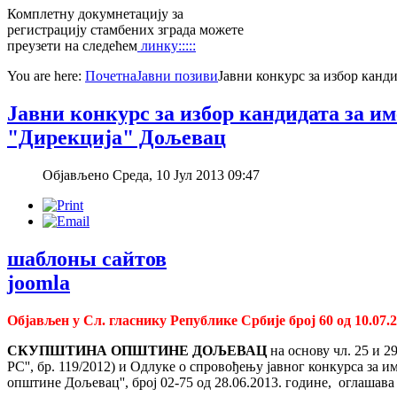
Комплетну докумнетацију за
регистрацију стамбених зграда можете
преузети на следећем
линку:::::
You are here:
Почетна
Јавни позиви
Јавни конкурс за избор канд
Јавни конкурс за избор кандидата за и
"Дирекција" Дољевац
Објављено Среда, 10 Јул 2013 09:47
шаблоны сайтов
joomla
Објављен у Сл. гласнику Републике Србије број 60 од 10.07.2
СКУПШТИНА ОПШТИНЕ ДОЉЕВАЦ
на основу чл. 25 и 2
РС'', бр. 119/2012) и Одлуке о спровођењу јавног конкурса за 
општине Дољевац'', број 02-75 од 28.06.2013. године, оглашава