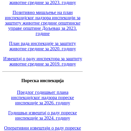
животне средине за 2023. годину
Позитивно мишљење на план
инспекцијског надзора инспекцији за
заштиту животне средине општинске
управе општине Дољевац за 2023.
године
План рада инспекције за заштиту
животне средине за 2020. годину
Извештај о раду инспектора за заштиту
животне средине за 2019. годину
Пореска инспекција
Предлог годишњег плана
инспекцијског надзора пореске
инспекције за 2026. годину
Годишњи извештај о раду пореске
инспекције за 2024. годину
Оперативни извештаји о раду пореске