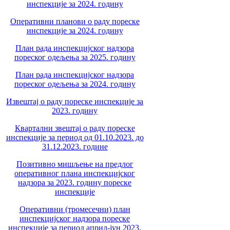
инспекције за 2024. годину
Оперативни планови о раду пореске
инспекције за 2024. годину
План рада инспекцијског надзора
пореског одељења за 2025. годину
План рада инспекцијског надзора
пореског одељења за 2024. годину
Извештај о раду пореске инспекције за
2023. годину
Квартални звештај о раду пореске
инспекције за период од 01.10.2023. до
31.12.2023. године
Позитивно мишљење на предлог
оперативног плана инспекцијског
надзора за 2023. годину пореске
инспекције
Оперативни (тромесечни) план
инспекцијског надзора пореске
инспекције за период април-јун 2023.