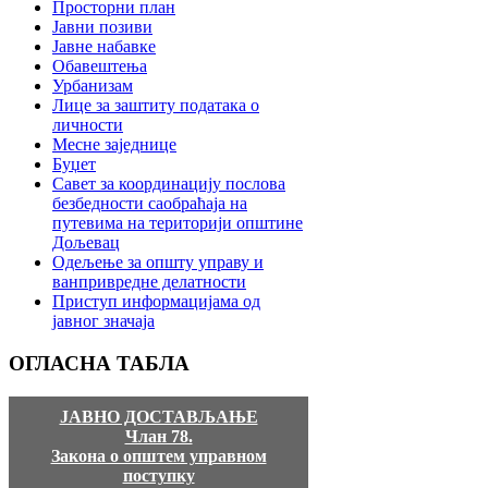
Просторни план
Јавни позиви
Јавне набавке
Обавештења
Урбанизам
Лице за заштиту података о
личности
Месне заједнице
Буџет
Савет за координацију послова
безбедности саобраћаја на
путевима на територији општине
Дољевац
Одељење за општу управу и
ванпривредне делатности
Приступ информацијама од
јавног значаја
ОГЛАСНА
ТАБЛА
ЈАВНО ДОСТАВЉАЊЕ
Члан 78.
Закона о општем управном
поступку