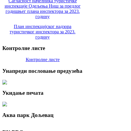
Сагласност начелника туристичке
инспекције Одељења Ниш за предлог
годишњег плана инспектора за 2023.
годину
План инспекцијског надзора
туристичког инспектора за 2023.
годину
Контролне
листе
Контролне листе
Унапреди
пословање предузећа
Укидање
печата
Аква
парк Дољевац