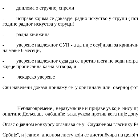
- диплома о стручној спреми
- исправе којима се доказује радно искуство у струци ( потвр
године радног искуства у струци)
- радна књижица
- уверење надлежног СУП - а да није осуђиван за кривично д
најмање 6 месеци,
- уверење надлежног суда да се против њега не води истрага
које је прописанна казна затвора, и
- лекарско уверење
Сви наведени докази прилажу се у оригиналу или оверној фото
Неблаговремене , неразумљиве и пријаве уз које нису при
општине Дољевац, одбациће закључком против кога није допу
Оглас о јавном конкурсу оглашава се у ''Службеном гласнику 
Србије'', и једном дневном листу који се дистрибуира на целој