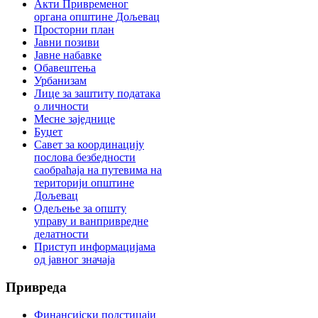
Акти Привременог
органа општине Дољевац
Просторни план
Јавни позиви
Јавне набавке
Обавештења
Урбанизам
Лице за заштиту података
о личности
Месне заједнице
Буџет
Савет за координацију
послова безбедности
саобраћаја на путевима на
територији општине
Дољевац
Одељење за општу
управу и ванпривредне
делатности
Приступ информацијама
од јавног значаја
Привреда
Финансијски подстицаји