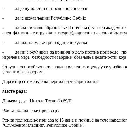
- да је пунолетан и пословно способан
- да је држављанин Републике Србије
- да има високо образовање II степена ( мастер академске с
специјалистичке струковне студије), односно на основним сту
- да има најмање три године искуства
- да није осуђиван за кривично дело против привреде , прав
изречена мера безбедности забране обављања делатности која 
Стручна оспособљеност, знања и вештине оцењују се у изборн
усменим разговором .
Директор се именује на период од четири године
Место рада:
Дољевац , ул. Николе Тесле бр.69/II,
Рок за подношење пријава је:
Рок за подношење пријава је 15 дана и почиње да тече наредно
''Службеном гласнику Републике Србије''.