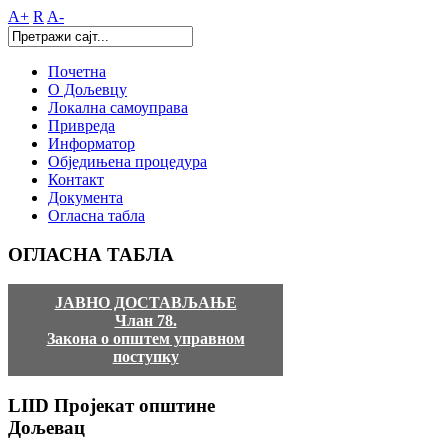
A+
R
A-
Почетна
О Дољевцу
Локална самоуправа
Привреда
Информатор
Обједињена процедура
Контакт
Документа
Огласна табла
ОГЛАСНА
ТАБЛА
ЈАВНО ДОСТАВЉАЊЕ
Члан 78.
Закона о општем управном
поступку
LIID
Пројекат општине
Дољевац