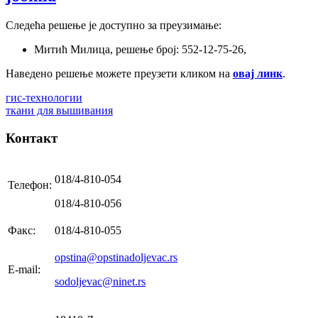
Следећа решење је доступно за преузимање:
Митић Милица, решење број: 552-12-75-26,
Наведено решење можете преузети кликом на
овај линк
.
гис-технологии
ткани для вышивания
Контакт
018/4-810-054
Телефон:
018/4-810-056
Факс:
018/4-810-055
opstina@opstinadoljevac.rs
E-mail:
sodoljevac@ninet.rs