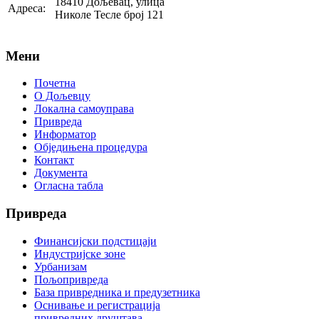
18410 Дољевац, улица
Адреса:
Николе Тесле број 121
Мени
Почетна
О Дољевцу
Локална самоуправа
Привреда
Информатор
Обједињена процедура
Контакт
Документа
Огласна табла
Привреда
Финансијски подстицаји
Индустријске зоне
Урбанизам
Пољопривреда
База привредника и предузетника
Оснивање и регистрација
привредних друштава