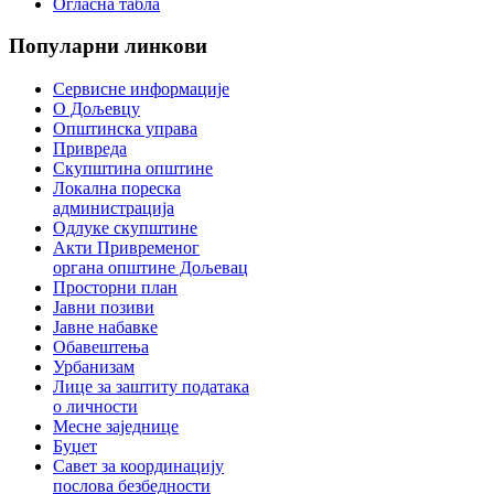
Огласна табла
Популарни
линкови
Сервисне информације
О Дољевцу
Општинска управа
Привреда
Скупштина општине
Локална пореска
администрација
Одлуке скупштине
Акти Привременог
органа општине Дољевац
Просторни план
Јавни позиви
Јавне набавке
Обавештења
Урбанизам
Лице за заштиту података
о личности
Месне заједнице
Буџет
Савет за координацију
послова безбедности