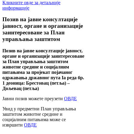
Кликните овде за детаљније
информације
Позив
на јавне консултације
јавност, органе и организације
заинтересоване за План
управљања заштитом
Позив на јавне консултације јавност,
органе и организације заинтересоване
за План управљања заштитом
животне средине и социјалним
питањима за пројекат појачаног
одржавања државног пута Ia реда бр.
1 деоница: Брестовац (петља) –
Дољевац (петља)
Јавни позив можете преузети
ОВДЕ
Увид у предметни План управљања
заштитом животне средине и
социјалним питањима може се
извршити
ОВДЕ