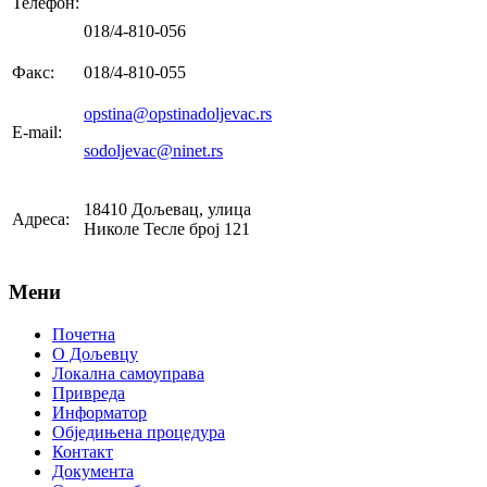
Телефон:
018/4-810-056
Факс:
018/4-810-055
opstina@opstinadoljevac.rs
E-mail:
sodoljevac@ninet.rs
18410 Дољевац, улица
Адреса:
Николе Тесле број 121
Мени
Почетна
О Дољевцу
Локална самоуправа
Привреда
Информатор
Обједињена процедура
Контакт
Документа