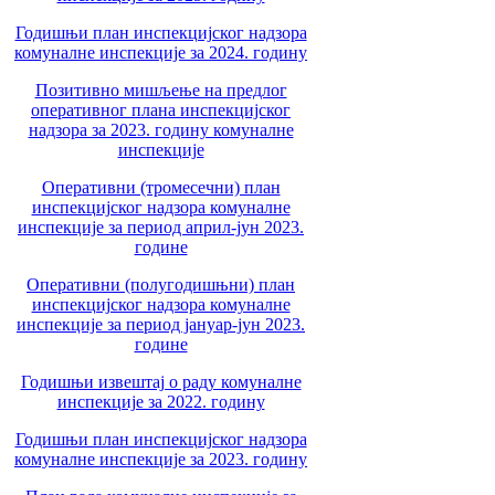
Годишњи план инспекцијског надзора
комуналне инспекције за 2024. годину
Позитивно мишљење на предлог
оперативног плана инспекцијског
надзора за 2023. годину комуналне
инспекције
Оперативни (тромесечни) план
инспекцијског надзора комуналне
инспекције за период април-јун 2023.
године
Оперативни (полугодишњни) план
инспекцијског надзора комуналне
инспекције за период јануар-јун 2023.
године
Годишњи извештај о раду комуналне
инспекције за 2022. годину
Годишњи план инспекцијског надзора
комуналне инспекције за 2023. годину