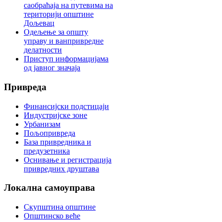
саобраћаја на путевима на
територији општине
Дољевац
Одељење за општу
управу и ванпривредне
делатности
Приступ информацијама
од јавног значаја
Привреда
Финансијски подстицаји
Индустријске зоне
Урбанизам
Пољопривреда
База привредника и
предузетника
Оснивање и регистрација
привредних друштава
Локална
самоуправа
Скупштина општине
Општинско веће