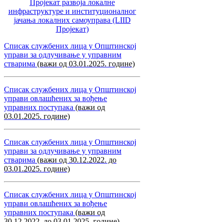
Пројекат развоја локалне
инфраструктуре и институционалног
јачања локалних самоуправa (LIID
Пројекат)
Списак службених лица у Општинској
управи за одлучивање у управним
стварима
(важи од 03.01.2025. године)
Списак службених лица у Општинској
управи овлашћених за вођење
управних поступака
(важи од
03.01.2025. године)
Списак службених лица у Општинској
управи за одлучивање у управним
стварима
(важи од 30.12.2022. до
03.01.2025. године)
Списак службених лица у Општинској
управи овлашћених за вођење
управних поступака
(важи од
30.12.2022. до 03.01.2025. године)