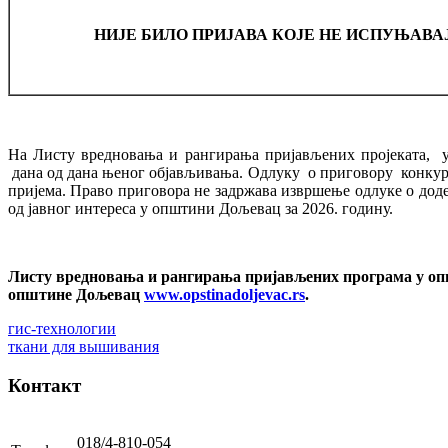
НИЈЕ БИЛО ПРИЈАВА КОЈЕ НЕ ИСПУЊАВА
На Листу вредновања и рангирања пријављених пројеката, у
дана од дана њеног објављивања. Одлуку о приговору конкурс
пријема. Право приговора не задржава извршење одлуке о дод
од јавног интереса у општини Дољевац за 2026. годину.
Листу вредновања и рангирања пријављених програма у опш
општине Дољевац
www.opstinadoljevac.rs
.
гис-технологии
ткани для вышивания
Контакт
018/4-810-054