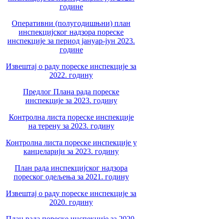
године
Оперативни (полугодишњни) план
инспекцијског надзора пореске
инспекције за период јануар-јун 2023.
године
Извештај о раду пореске инспекције за
2022. годину
Предлог Плана рада пореске
инспекције за 2023. годину
Контролна листа пореске инспекције
на терену за 2023. годину
Контролна листа пореске инспекције у
канцеларији за 2023. годину
План рада инспекцијског надзора
пореског одељења за 2021. годину
Извештај о раду пореске инспекције за
2020. годину
План рада пореске инспекције за 2020.