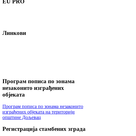
EU
PRO
Линкови
Програм
пописа по зонама
незаконито изграђених
објеката
Програм пописа по зонама незаконито
изграђених објеката на територији
општине Дољевац
Регистрација
стамбених зграда