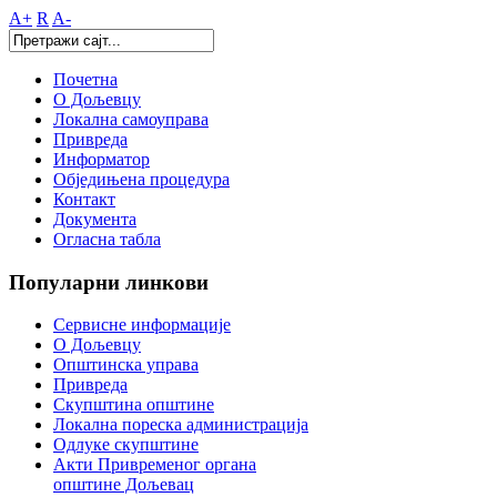
A+
R
A-
Почетна
О Дољевцу
Локална самоуправа
Привреда
Информатор
Обједињена процедура
Контакт
Документа
Огласна табла
Популарни
линкови
Сервисне информације
О Дољевцу
Општинска управа
Привреда
Скупштина општине
Локална пореска администрација
Одлуке скупштине
Акти Привременог органа
општине Дољевац