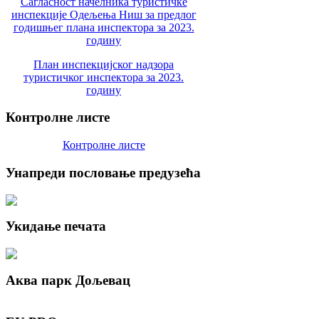
Сагласност начелника туристичке
инспекције Одељења Ниш за предлог
годишњег плана инспектора за 2023.
годину
План инспекцијског надзора
туристичког инспектора за 2023.
годину
Контролне
листе
Контролне листе
Унапреди
пословање предузећа
Укидање
печата
Аква
парк Дољевац