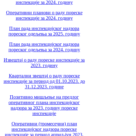
инспекције за 2024. годину
Оперативни планови о раду пореске
инспекције за 2024. годину
План рада инспекцијског надзора
пореског одељења за 2025. годину
План рада инспекцијског надзора
пореског одељења за 2024. годину
Извештај о раду пореске инспекције за
2023. годину
Квартални звештај о раду пореске
инспекције за период од 01.10.2023. до
31.12.2023. године
Позитивно мишљење на предлог
оперативног плана инспекцијског
надзора за 2023. годину пореске
инспекције
Оперативни (тромесечни) план
инспекцијског надзора пореске
инспекције за период април-јун 2023.