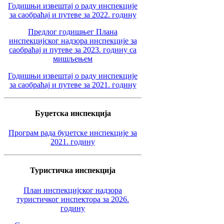
Годишњи извештај о раду инспекције
за саобраћај и путеве за 2022. годину
Предлог годишњег Плана
инспекцијског надзора инспекције за
саобраћај и путеве за 2023. годину са
мишљењем
Годишњи извештај о раду инспекције
за саобраћај и путеве за 2021. годину
Буџетска инспекција
Програм рада буџетске инспекције за
2021. годину
Туристичка инспекција
План инспекцијског надзора
туристичког инспектора за 2026.
годину