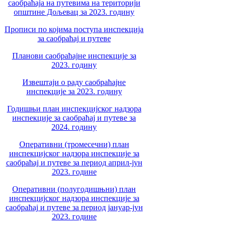
саобраћаја на путевима на територији
општине Дољевац за 2023. годину
Прописи по којима поступа инспекција
за саобраћај и путеве
Планови саобраћајне инспекције за
2023. годину
Извештаји о раду саобраћајне
инспекције за 2023. годину
Годишњи план инспекцијског надзора
инспекције за саобраћај и путеве за
2024. годину
Оперативни (тромесечни) план
инспекцијског надзора инспекције за
саобраћај и путеве за период април-јун
2023. године
Оперативни (полугодишњни) план
инспекцијског надзора инспекције за
саобраћај и путеве за период јануар-јун
2023. године