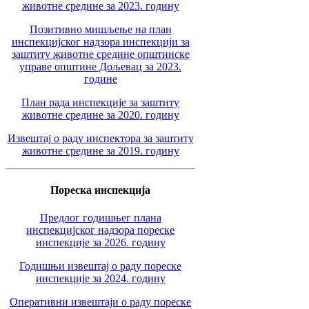
животне средине за 2023. годину
Позитивно мишљење на план
инспекцијског надзора инспекцији за
заштиту животне средине општинске
управе општине Дољевац за 2023.
године
План рада инспекције за заштиту
животне средине за 2020. годину
Извештај о раду инспектора за заштиту
животне средине за 2019. годину
Пореска инспекција
Предлог годишњег плана
инспекцијског надзора пореске
инспекције за 2026. годину
Годишњи извештај о раду пореске
инспекције за 2024. годину
Оперативни извештаји о раду пореске