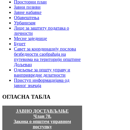
Просторни план
Јавни позиви
Јавне набавке
Обавештења
Урбанизам
Лице за заштиту података о
личности
Месне заједнице
Буџет
Савет за координацију послова
безбедности саобраћаја на
путевима на територији општине
Дољевац
Одељење за општу управу и
ванпривредне делатности
Приступ информацијама од
јавног значаја
ОГЛАСНА
ТАБЛА
ЈАВНО ДОСТАВЉАЊЕ
Члан 78.
Закона о општем управном
поступку