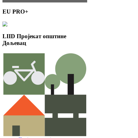
EU
PRO+
LIID
Пројекат општине
Дољевац