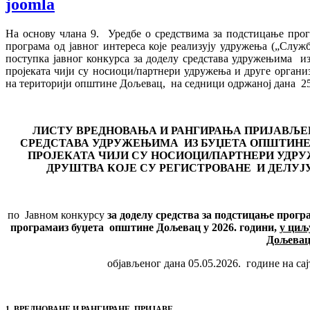
joomla
На основу члана 9. Уредбе о средствима за подстицање прог
програма од јавног интереса које реализују удружења („Служб
поступка јавног конкурса за доделу средстава удружењима и
пројеката чији су носиоци/партнери удружења и друге организ
на територији општине Дољевац, на седници одржаној дана 25.
ЛИСТУ ВРЕДНОВАЊА И РАНГИРАЊА ПРИЈАВЉЕН
СРЕДСТАВА УДРУЖЕЊИМА
ИЗ БУЏЕТА
ОПШТИНЕ
ПРОЈЕКАТА ЧИЈИ СУ НОСИОЦИ/ПАРТНЕРИ УДРУ
ДРУШТВА КОЈЕ СУ РЕГИСТРОВАНЕ И ДЕЛУЈ
по Јавном конкурсу
за доделу средства за подстицање прогр
програма
из буџета општине
Д
ољевац
у 2026. години,
у циљ
Дољева
објављеног дана 05.05.2026. године на с
1. ВРЕДНОВАНЕ И РАНГИРАНЕ ПРИЈАВЕ