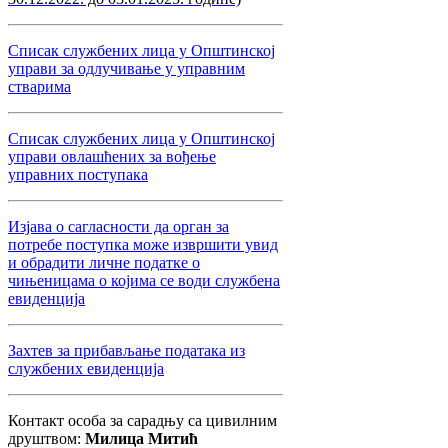
Списак службених лица у Општинској
управи за одлучивање у управним
стварима
Списак службених лица у Општинској
управи овлашћених за вођење
управних поступака
Изјава о сагласности да орган за
потребе поступка може извршити увид
и обрадити личне податке о
чињеницама о којима се води службена
евиденција
Захтев за прибављање података из
службених евиденција
Контакт особа за сарадњу са цивилним
друштвом:
Милица Митић