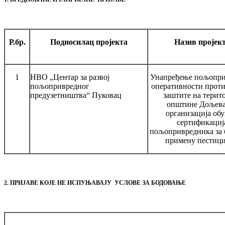
Р.бр.
Подносилац пројекта
Назив пројек
1
НВО „Центар за развој
Унапређење пољопри
пољопривредног
оперативности прот
предузетништва“ Пуковац
заштите на терит
општине Дољева
организација обу
сертификациј
пољопривредника за 
примену пестици
2. ПРИЈАВЕ КОЈЕ НЕ ИСПУЊАВАЈУ УСЛОВЕ ЗА БОДОВАЊЕ