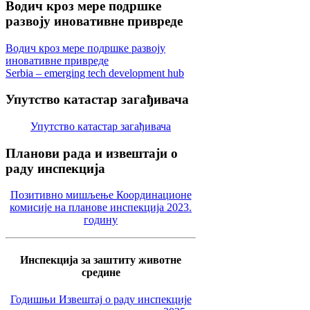
Водич
кроз мере подршке
развоју иновативне привреде
Водич кроз мере подршке развоју
иновативне привреде
Serbia – emerging tech development hub
Упутство
катастар загађивача
Упутство катастар загађивача
Планови
рада и извештаји о
раду инспекција
Позитивно мишљење Координационе
комисије на планове инспекција 2023.
годину
Инспекција за заштиту животне
средине
Годишњи Извештај о раду инспекције