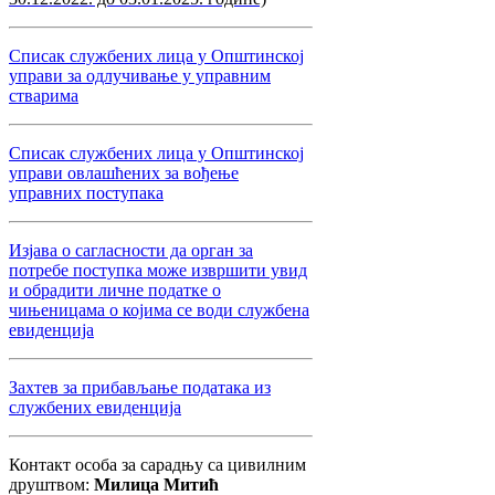
Списак службених лица у Општинској
управи за одлучивање у управним
стварима
Списак службених лица у Општинској
управи овлашћених за вођење
управних поступака
Изјава о сагласности да орган за
потребе поступка може извршити увид
и обрадити личне податке о
чињеницама о којима се води службена
евиденција
Захтев за прибављање података из
службених евиденција
Контакт особа за сарадњу са цивилним
друштвом:
Милица Митић