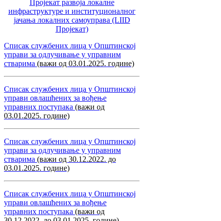
Пројекат развоја локалне
инфраструктуре и институционалног
јачања локалних самоуправa (LIID
Пројекат)
Списак службених лица у Општинској
управи за одлучивање у управним
стварима
(важи од 03.01.2025. године)
Списак службених лица у Општинској
управи овлашћених за вођење
управних поступака
(важи од
03.01.2025. године)
Списак службених лица у Општинској
управи за одлучивање у управним
стварима
(важи од 30.12.2022. до
03.01.2025. године)
Списак службених лица у Општинској
управи овлашћених за вођење
управних поступака
(важи од
30.12.2022. до 03.01.2025. године)