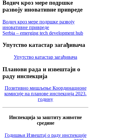
Водич
кроз мере подршке
развоју иновативне привреде
Водич кроз мере подршке развоју
иновативне привреде
Serbia – emerging tech development hub
Упутство
катастар загађивача
Упутство катастар загађивача
Планови
рада и извештаји о
раду инспекција
Позитивно мишљење Координационе
комисије на планове инспекција 2023.
годину
Инспекција за заштиту животне
средине
Годишњи Извештај о раду инспекције