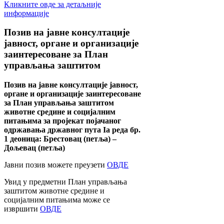
Кликните овде за детаљније
информације
Позив
на јавне консултације
јавност, органе и организације
заинтересоване за План
управљања заштитом
Позив на јавне консултације јавност,
органе и организације заинтересоване
за План управљања заштитом
животне средине и социјалним
питањима за пројекат појачаног
одржавања државног пута Ia реда бр.
1 деоница: Брестовац (петља) –
Дољевац (петља)
Јавни позив можете преузети
ОВДЕ
Увид у предметни План управљања
заштитом животне средине и
социјалним питањима може се
извршити
ОВДЕ