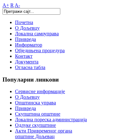
A+
R
A-
Почетна
О Дољевцу
Локална самоуправа
Привреда
Информатор
Обједињена процедура
Контакт
Документа
Огласна табла
Популарни
линкови
Сервисне информације
О Дољевцу
Општинска управа
Привреда
Скупштина општине
Локална пореска администрација
Одлуке скупштине
Акти Привременог органа
општине Дољевац