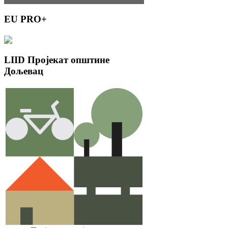
EU
PRO+
LIID
Пројекат општине
Дољевац