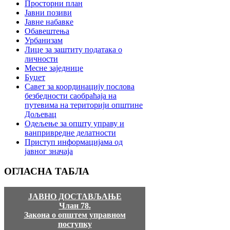
Просторни план
Јавни позиви
Јавне набавке
Обавештења
Урбанизам
Лице за заштиту података о
личности
Месне заједнице
Буџет
Савет за координацију послова
безбедности саобраћаја на
путевима на територији општине
Дољевац
Одељење за општу управу и
ванпривредне делатности
Приступ информацијама од
јавног значаја
ОГЛАСНА
ТАБЛА
ЈАВНО ДОСТАВЉАЊЕ
Члан 78.
Закона о општем управном
поступку