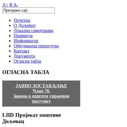
A+
R
A-
Почетна
О Дољевцу
Локална самоуправа
Привреда
Информатор
Обједињена процедура
Контакт
Документа
Огласна табла
ОГЛАСНА
ТАБЛА
ЈАВНО ДОСТАВЉАЊЕ
Члан 78.
Закона о општем управном
поступку
LIID
Пројекат општине
Дољевац