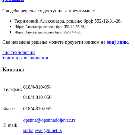
Следећа решења су доступна за преузимање:
Ћеримовић Александра, решење број: 552-12-31-26,
Ибрић Анастасија, решење број: 552-12-53-26,
Ибрић Анастасија,
решење број: 552-14-4-26
Сва наведена решења можете преузети кликом на
овај линк
.
гис-технологии
ткани для вышивания
Контакт
018/4-810-054
Телефон:
018/4-810-056
Факс:
018/4-810-055
opstina@opstinadoljevac.rs
E-mail:
sodoljevac@ninet.rs