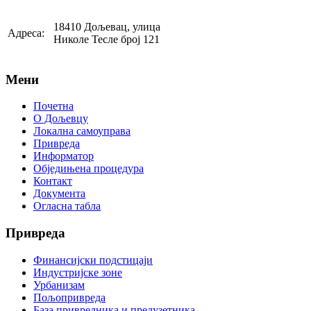
18410 Дољевац, улица
Адреса:
Николе Тесле број 121
Мени
Почетна
О Дољевцу
Локална самоуправа
Привреда
Информатор
Обједињена процедура
Контакт
Документа
Огласна табла
Привреда
Финансијски подстицаји
Индустријске зоне
Урбанизам
Пољопривреда
База привредника и предузетника