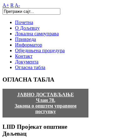
A+
R
A-
Почетна
О Дољевцу
Локална самоуправа
Привреда
Информатор
Обједињена процедура
Контакт
Документа
Огласна табла
ОГЛАСНА
ТАБЛА
ЈАВНО ДОСТАВЉАЊЕ
Члан 78.
Закона о општем управном
поступку
LIID
Пројекат општине
Дољевац