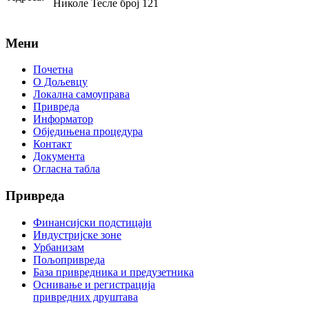
Николе Тесле број 121
Мени
Почетна
О Дољевцу
Локална самоуправа
Привреда
Информатор
Обједињена процедура
Контакт
Документа
Огласна табла
Привреда
Финансијски подстицаји
Индустријске зоне
Урбанизам
Пољопривреда
База привредника и предузетника
Оснивање и регистрација
привредних друштава