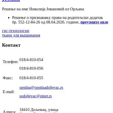
Решење на име Николија Јовановић из Орљана
Решење о признавању права на родитељски додатак
бр. 552-12-84-26 од 08.04.2026. године,
преузмите овде
гис-технологии
ткани для вышивания
Контакт
018/4-810-054
Телефон:
018/4-810-056
Факс:
018/4-810-055
opstina@opstinadoljevac.rs
E-mail:
sodoljevac@ninet.rs
18410 Дољевац, улица
Адреса: