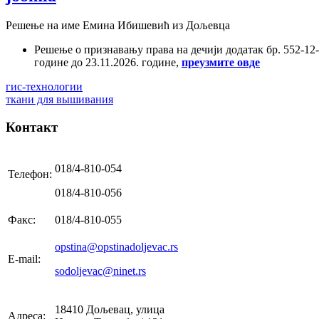
Решење на име Емина Ибишевић из Дољевца
Решење о признавању права на дечији додатак бр. 552-12-2
године до 23.11.2026. године,
преузмите овде
гис-технологии
ткани для вышивания
Контакт
018/4-810-054
Телефон:
018/4-810-056
Факс:
018/4-810-055
opstina@opstinadoljevac.rs
E-mail:
sodoljevac@ninet.rs
18410 Дољевац, улица
Адреса: