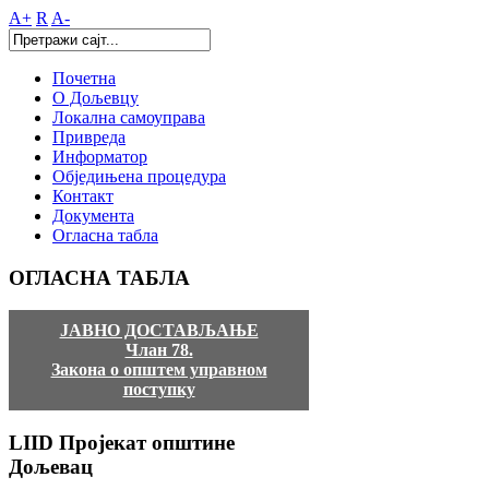
A+
R
A-
Почетна
О Дољевцу
Локална самоуправа
Привреда
Информатор
Обједињена процедура
Контакт
Документа
Огласна табла
ОГЛАСНА
ТАБЛА
ЈАВНО ДОСТАВЉАЊЕ
Члан 78.
Закона о општем управном
поступку
LIID
Пројекат општине
Дољевац