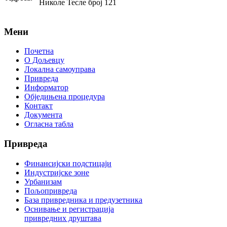
Николе Тесле број 121
Мени
Почетна
О Дољевцу
Локална самоуправа
Привреда
Информатор
Обједињена процедура
Контакт
Документа
Огласна табла
Привреда
Финансијски подстицаји
Индустријске зоне
Урбанизам
Пољопривреда
База привредника и предузетника
Оснивање и регистрација
привредних друштава